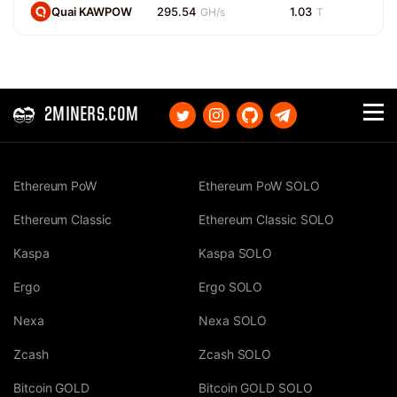
Quai KAWPOW
295.54
1.03
GH/s
T
2MINERS.COM
Ethereum PoW
Ethereum PoW SOLO
Ethereum Classic
Ethereum Classic SOLO
Kaspa
Kaspa SOLO
Ergo
Ergo SOLO
Nexa
Nexa SOLO
Zcash
Zcash SOLO
Bitcoin GOLD
Bitcoin GOLD SOLO