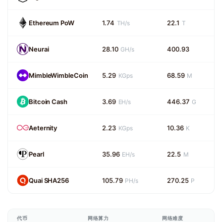
Ethereum PoW
1.74
22.1
TH/s
T
Neurai
28.10
400.93
GH/s
MimbleWimbleCoin
5.29
68.59
KGps
M
Bitcoin Cash
3.69
446.37
EH/s
G
Aeternity
2.23
10.36
KGps
K
Pearl
35.96
22.5
EH/s
M
Quai SHA256
105.79
270.25
PH/s
P
代币
网络算力
网络难度