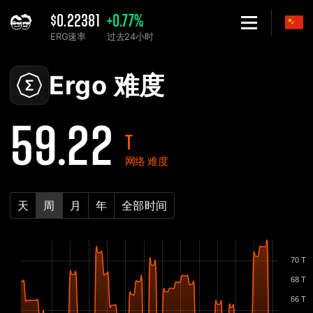
$0.22381
+0.77%
ERG速率
过去24小时
Home
Ergo ERG 网络难度表 - 2Miners
Ergo 难度
59.22
T
网络 难度
天
周
月
年
全部时间
70 T
68 T
66 T