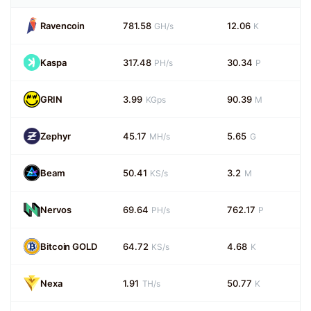
Ravencoin
781.58
12.06
GH/s
K
Kaspa
317.48
30.34
PH/s
P
GRIN
3.99
90.39
KGps
M
Zephyr
45.17
5.65
MH/s
G
Beam
50.41
3.2
KS/s
M
Nervos
69.64
762.17
PH/s
P
Bitcoin GOLD
64.72
4.68
KS/s
K
Nexa
1.91
50.77
TH/s
K