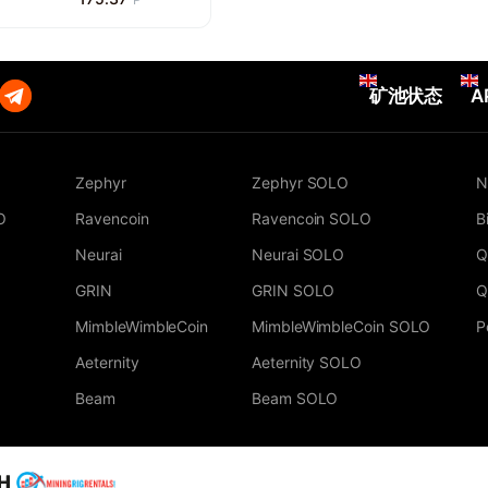
矿池状态
A
Zephyr
Zephyr SOLO
N
O
Ravencoin
Ravencoin SOLO
B
Neurai
Neurai SOLO
Q
GRIN
GRIN SOLO
Q
MimbleWimbleCoin
MimbleWimbleCoin SOLO
P
Aeternity
Aeternity SOLO
Beam
Beam SOLO