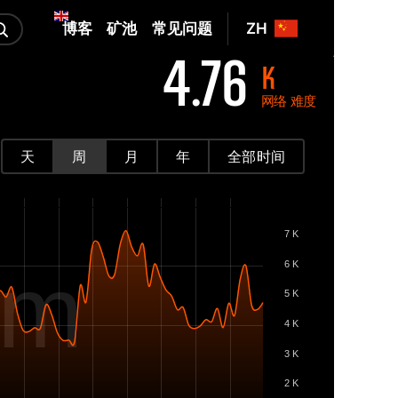
博客
矿池
常见问题
ZH
4.76
K
网络 难度
天
周
月
年
全部时间
7 K
om
6 K
5 K
4 K
3 K
2 K