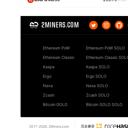
2MINERS.COM
Ethereum PoW
Ethereum PoW SOLO
Ethereum Classic
Ethereum Classic SOL
Kaspa
Kaspa SOLO
Ergo
Ergo SOLO
Nexa
Nexa SOLO
Zcash
Zcash SOLO
Bitcoin GOLD
Bitcoin GOLD SOLO
完全兼容
2017-2026,
2Miners.com