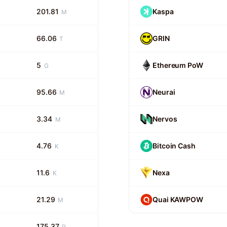
201.81
Kaspa
M
66.06
GRIN
T
5
Ethereum PoW
G
95.66
Neurai
M
3.34
Nervos
M
4.76
Bitcoin Cash
K
11.6
Nexa
K
21.29
Quai KAWPOW
M
175.37
P