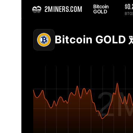
Bitcoin 
$0
2MINERS.COM
GOLD 
BT
Home
Bitcoin GOLD BTG 网络难度表 - 2Miners
Bitcoin GOLD
2M