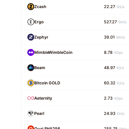
Zcash
22.27
GS/s
Ergo
527.27
GH/s
Zephyr
39.01
MH/s
MimbleWimbleCoin
8.78
KGps
Beam
48.97
KS/s
Bitcoin GOLD
60.32
KS/s
Aeternity
2.73
KGps
Pearl
24.93
EH/s
Quai SHA256
255.75
PH/s