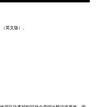
？
（英文版）。
有效得区块查找时间就会变得比预设值更低。因