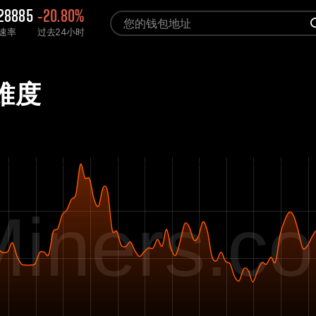
.28885
-20.80%
G速率
过去24小时
 难度
iners.c