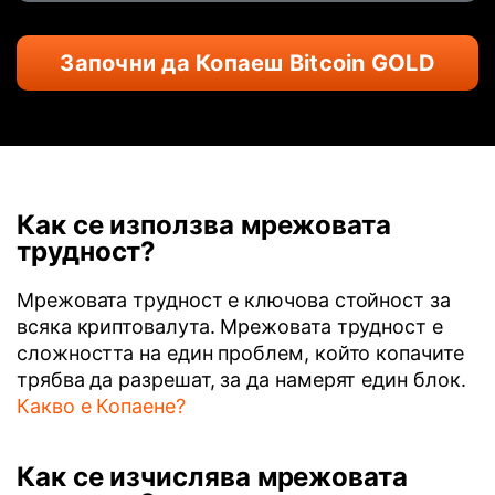
Започни да Копаеш Bitcoin GOLD
Как се използва мрежовата
трудност?
Мрежовата трудност е ключова стойност за
всяка криптовалута. Мрежовата трудност е
сложността на един проблем, който копачите
трябва да разрешат, за да намерят един блок.
Какво е Копаене?
Как се изчислява мрежовата