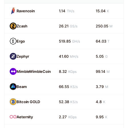
Ravencoin
1.14
15.04
TH/s
K
Zcash
26.21
250.05
GS/s
M
Ergo
519.85
64.03
GH/s
T
Zephyr
41.60
5.05
MH/s
G
MimbleWimbleCoin
8.32
99.14
KGps
M
Beam
66.55
3.79
KS/s
M
Bitcoin GOLD
52.38
4.8
KS/s
K
Aeternity
2.27
9.95
KGps
K