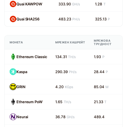
Quai KAWPOW
333.90
1.28
GH/s
T
Quai SHA256
483.23
325.13
PH/s
P
МРЕЖОВА
МОНЕТА
МРЕЖЕН ХАШРЕЙТ
ТРУДНОСТ
Ethereum Classic
134.31
1.93
TH/s
P
Kaspa
290.39
28.44
PH/s
P
GRIN
4.20
85.04
KGps
M
Ethereum PoW
1.65
21.33
TH/s
T
Neurai
36.78
489.4
GH/s