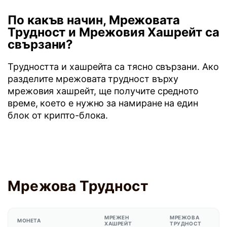
По какъв начин, Мрежовата
Трудност и Мрежовия Хашрейт са
свързани?
Трудността и хашрейта са тясно свързани. Ако
разделите мрежовата трудност върху
мрежовия хашрейт, ще получите средното
време, което е нужно за намиране на един
блок от крипто-блока.
Мрежова Трудност
МРЕЖЕН
МРЕЖОВА
МОНЕТА
ХАШРЕЙТ
ТРУДНОСТ