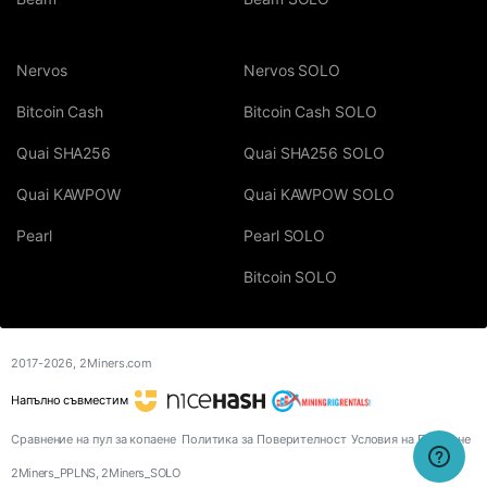
Nervos
Nervos SOLO
Bitcoin Cash
Bitcoin Cash SOLO
Quai SHA256
Quai SHA256 SOLO
Quai KAWPOW
Quai KAWPOW SOLO
Pearl
Pearl SOLO
Bitcoin SOLO
2017-2026,
2Miners.com
Напълно съвместим
Сравнение на пул за копаене
Политика за Поверителност
Условия на Ползване
2Miners_PPLNS, 2Miners_SOLO