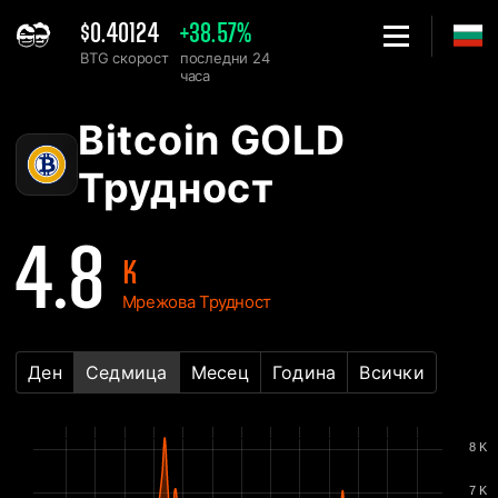
$0.40124
+38.57%
BTG скорост
последни 24
часа
Home
Bitcoin GOLD BTG Таблица на Мрежовата Трудност - 2Miners
Bitcoin GOLD
Трудност
4.8
K
Мрежова Трудност
Ден
Седмица
Месец
Година
Всички
8 K
7 K