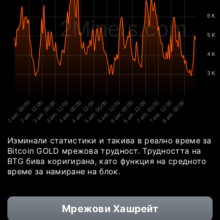
6 K
2Miners.com
5 K
4 K
3 K
2 авг, 00:00
2 авг, 12:00
3 авг, 00:00
3 авг, 12:00
4 авг, 00:00
4 авг, 12:00
5 авг, 00:00
5 авг, 12:00
6 авг, 00:00
6 авг, 12:00
7 авг, 00:00
7 авг, 12:00
8 авг, 00:00
Изминали статистики и такива в реално време за
Bitcoin GOLD мрежова трудност. Трудността на
BTG бива коригирана, като функция на средното
време за намиране на блок.
Мрежови Хашрейт