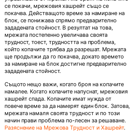
се покачи, мрежовия хашрейт също се
покачва. Действащото време за намиране на
блок, се понижава спрямо предварително
зададената стойност. В резултат на това,
мрежата постепенно увеличава своята
трудност, тоест, трудността на проблема,
който копачите трябва да разрешат. Мрежата
ще продължи да го покачва, докато времето
за намиране на блок достигне предварително
зададената стойност.
Същото нещо важи, когато броя на копачите
намалее. Когато копачите напуснат, мрежовия
хашрейт спада. Копачите имат нужда от
повече време за да намерят един блок. Затова,
мрежата намаля своята трудност и по този
начин прави проблема по-лесен за решаване.
Разяснение на Мрежова Трудност и Хашрейт
.