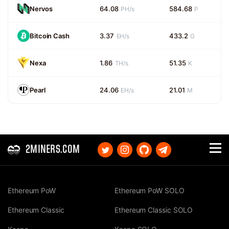
Nervos
64.08
584.68
PH/s
P
Bitcoin Cash
3.37
433.2
EH/s
G
Nexa
1.86
51.35
TH/s
K
Pearl
24.06
21.01
EH/s
M
2MINERS.COM
Ethereum PoW
Ethereum PoW SOLO
Ethereum Classic
Ethereum Classic SOLO