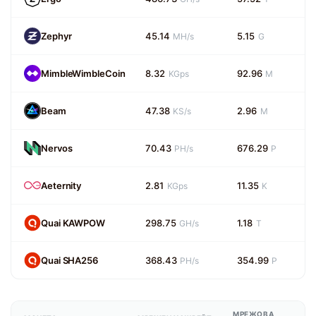
Zephyr
45.14
5.15
MH/s
G
MimbleWimbleCoin
8.32
92.96
KGps
M
Beam
47.38
2.96
KS/s
M
Nervos
70.43
676.29
PH/s
P
Aeternity
2.81
11.35
KGps
K
Quai KAWPOW
298.75
1.18
GH/s
T
Quai SHA256
368.43
354.99
PH/s
P
МРЕЖОВА