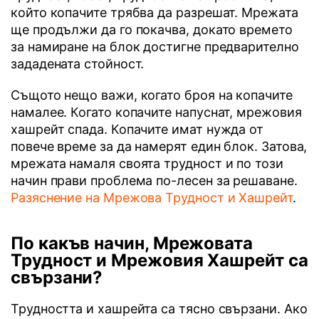
който копачите трябва да разрешат. Мрежата
ще продължи да го покачва, докато времето
за намиране на блок достигне предварително
зададената стойност.
Същото нещо важи, когато броя на копачите
намалее. Когато копачите напуснат, мрежовия
хашрейт спада. Копачите имат нужда от
повече време за да намерят един блок. Затова,
мрежата намаля своята трудност и по този
начин прави проблема по-лесен за решаване.
Разяснение на Мрежова Трудност и Хашрейт
.
По какъв начин, Мрежовата
Трудност и Мрежовия Хашрейт са
свързани?
Трудността и хашрейта са тясно свързани. Ако