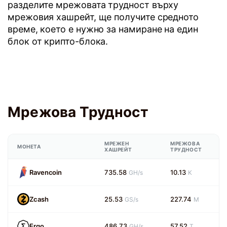
разделите мрежовата трудност върху
мрежовия хашрейт, ще получите средното
време, което е нужно за намиране на един
блок от крипто-блока.
Мрежова Трудност
МРЕЖЕН
МРЕЖОВА
МОНЕТА
ХАШРЕЙТ
ТРУДНОСТ
Ravencoin
735.58
10.13
GH/s
K
Zcash
25.53
227.74
GS/s
M
Ergo
486.73
57.52
GH/s
T