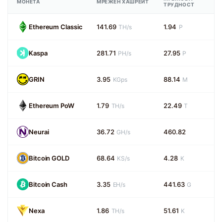
МОНЕТА
МРЕЖЕН ХАШРЕЙТ
ТРУДНОСТ
Ethereum Classic
141.69
1.94
TH/s
P
Kaspa
281.71
27.95
PH/s
P
GRIN
3.95
88.14
KGps
M
Ethereum PoW
1.79
22.49
TH/s
T
Neurai
36.72
460.82
GH/s
Bitcoin GOLD
68.64
4.28
KS/s
K
Bitcoin Cash
3.35
441.63
EH/s
G
Nexa
1.86
51.61
TH/s
K