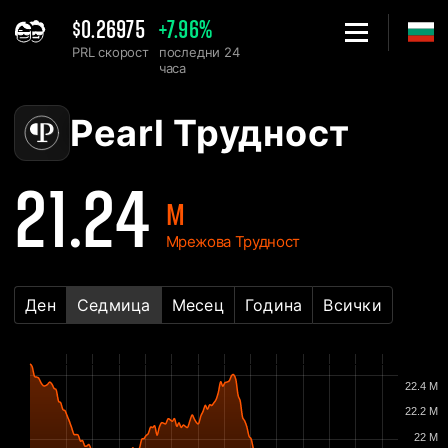
$0.26975
+7.96%
PRL скорост
последни 24
часа
Home
Pearl PRL Таблица на Мрежовата Трудност - 2Miners
Pearl Трудност
21.24
M
Мрежова Трудност
Ден
Седмица
Месец
Година
Всички
22.4 M
22.2 M
22 M