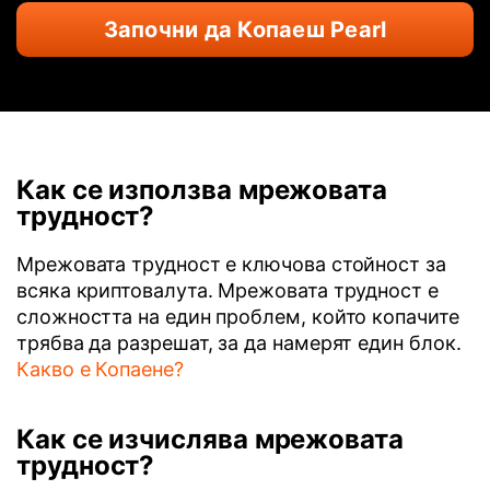
Започни да Копаеш Pearl
Как се използва мрежовата
трудност?
Мрежовата трудност е ключова стойност за
всяка криптовалута. Мрежовата трудност е
сложността на един проблем, който копачите
трябва да разрешат, за да намерят един блок.
Какво е Копаене?
Как се изчислява мрежовата
трудност?