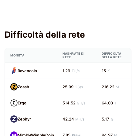
Difficoltà della rete
HASHRATE DI
DIFFICOLTÀ
MONETA
RETE
DELLA RETE
Ravencoin
1.29
15
TH/s
K
Zcash
25.99
216.22
GS/s
M
Ergo
514.52
64.03
GH/s
T
Zephyr
42.24
5.17
MH/s
G
MimbleWimbleCoin
7.85
94.97
KGps
M