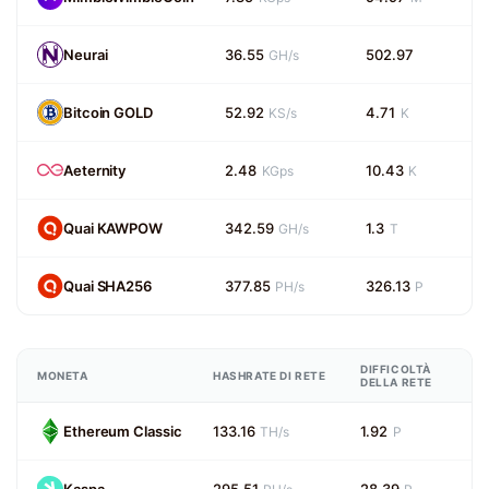
Neurai
36.55
502.97
GH/s
Bitcoin GOLD
52.92
4.71
KS/s
K
Aeternity
2.48
10.43
KGps
K
Quai KAWPOW
342.59
1.3
GH/s
T
Quai SHA256
377.85
326.13
PH/s
P
DIFFICOLTÀ
MONETA
HASHRATE DI RETE
DELLA RETE
Ethereum Classic
133.16
1.92
TH/s
P