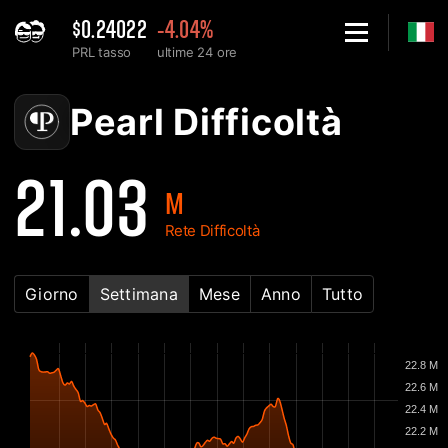
$0.24022
-4.04%
PRL tasso
ultime 24 ore
Home
Pearl PRL Grafico di difficoltà della rete - 2Miners
Pearl Difficoltà
21.03
M
Rete Difficoltà
Giorno
Settimana
Mese
Anno
Tutto
22.8 M
22.6 M
22.4 M
22.2 M