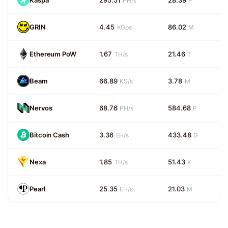
Kaspa
295.51
28.39
PH/s
P
GRIN
4.45
86.02
KGps
M
Ethereum PoW
1.67
21.46
TH/s
T
Beam
66.89
3.78
KS/s
M
Nervos
68.76
584.68
PH/s
P
Bitcoin Cash
3.36
433.48
EH/s
G
Nexa
1.85
51.43
TH/s
K
Pearl
25.35
21.03
EH/s
M