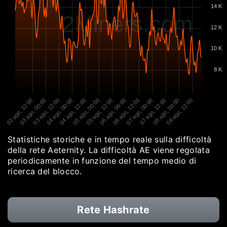
14 K
2Miners.com
12 K
10 K
8 K
02 ago, 12:00
03 ago, 00:00
03 ago, 12:00
04 ago, 00:00
04 ago, 12:00
05 ago, 00:00
05 ago, 12:00
06 ago, 00:00
06 ago, 12:00
07 ago, 00:00
07 ago, 12:00
08 ago, 00:00
08 ago, 12:00
Statistiche storiche e in tempo reale sulla difficoltà
della rete Aeternity. La difficoltà AE viene regolata
periodicamente in funzione del tempo medio di
ricerca del blocco.
Rete Hashrate