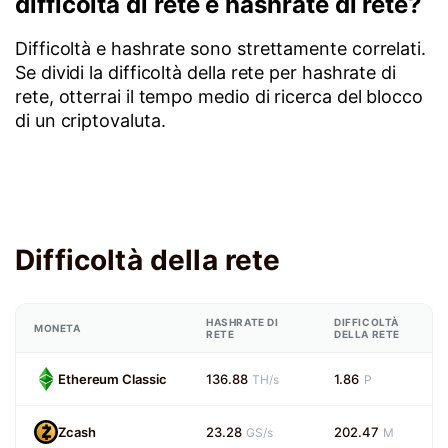
difficoltà di rete e hashrate di rete?
Difficoltà e hashrate sono strettamente correlati.
Se dividi la difficoltà della rete per hashrate di
rete, otterrai il tempo medio di ricerca del blocco
di un criptovaluta.
Difficoltà della rete
HASHRATE DI
DIFFICOLTÀ
MONETA
RETE
DELLA RETE
Ethereum Classic
136.88
1.86
TH/s
P
Zcash
23.28
202.47
GS/s
M