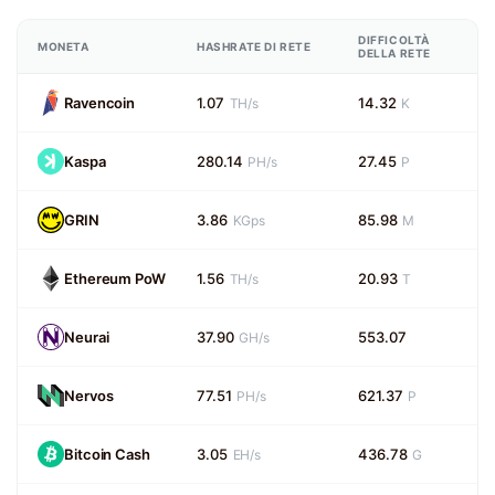
DIFFICOLTÀ
MONETA
HASHRATE DI RETE
DELLA RETE
Ravencoin
1.07
14.32
TH/s
K
Kaspa
280.14
27.45
PH/s
P
GRIN
3.86
85.98
KGps
M
Ethereum PoW
1.56
20.93
TH/s
T
Neurai
37.90
553.07
GH/s
Nervos
77.51
621.37
PH/s
P
Bitcoin Cash
3.05
436.78
EH/s
G