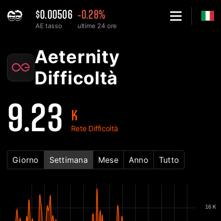
$0.00506
-0.28%
AE tasso
ultime 24 ore
Home
Aeternity AE Grafico di difficoltà della rete - 2Miners
Aeternity
Difficoltà
9.23
K
Rete Difficoltà
Giorno
Settimana
Mese
Anno
Tutto
16 K