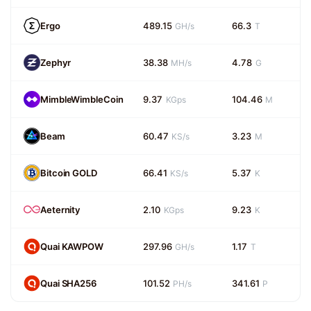
Ergo
489.15
66.3
GH/s
T
Zephyr
38.38
4.78
MH/s
G
MimbleWimbleCoin
9.37
104.46
KGps
M
Beam
60.47
3.23
KS/s
M
Bitcoin GOLD
66.41
5.37
KS/s
K
Aeternity
2.10
9.23
KGps
K
Quai KAWPOW
297.96
1.17
GH/s
T
Quai SHA256
101.52
341.61
PH/s
P