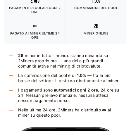
2 ore
1.0%
PAGAMENTI REGOLARI OGNI 2
COMMISSIONE DEL POOL
ORE
∞
26
PAGATO AI MINER
ULTIME 24
MINER ONLINE
ORE
26
miner in tutto il mondo stanno minando su
2Miners proprio ora — una delle più grandi
comunità attive nel mining di criptovalute.
La commissione del pool è di
1.0%
— tra le più
basse del settore. Il resto va direttamente ai miner.
I pagamenti sono
automatici ogni 2 ore
, 24 ore su
24. Nessun prelievo manuale, nessuna attesa,
nessun pagamento perso.
Nelle ultime 24 ore, 2Miners ha distribuito
∞
ai
miner su questo pool.