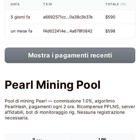
DATA
TX ID
TOTALE
PRL
5 giorni fa
a6692571cc…0a38c3b37e
$590
un mese fa
f4d622414e…4a878f0842
$598
Mostra i pagamenti recenti
Pearl Mining Pool
Pool di mining Pearl — commissione 1.0%, algoritmo
PearlHash, pagamenti ogni 2 ore. Ricompense PPLNS, server
affidabili, bot di monitoraggio rig. Nessuna registrazione
necessaria.