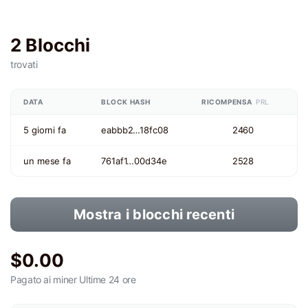
2 Blocchi
trovati
DATA
BLOCK HASH
RICOMPENSA
PRL
5 giorni fa
eabbb2…18fc08
2460
un mese fa
761af1…00d34e
2528
Mostra i blocchi recenti
$0.00
Pagato ai miner
Ultime 24 ore