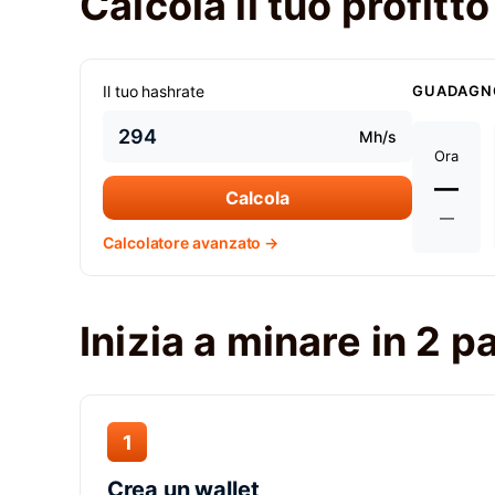
Calcola il tuo profit
Il tuo hashrate
GUADAGN
Mh/s
Ora
—
Calcola
—
Calcolatore avanzato →
Inizia a minare in 2 
1
Crea un wallet