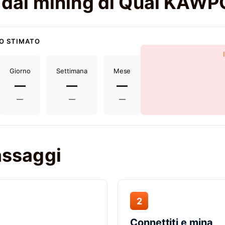
to dal mining di Quai KAW
O STIMATO
Giorno
Settimana
Mese
—
—
—
—
—
—
passaggi
2
Connettiti e mina