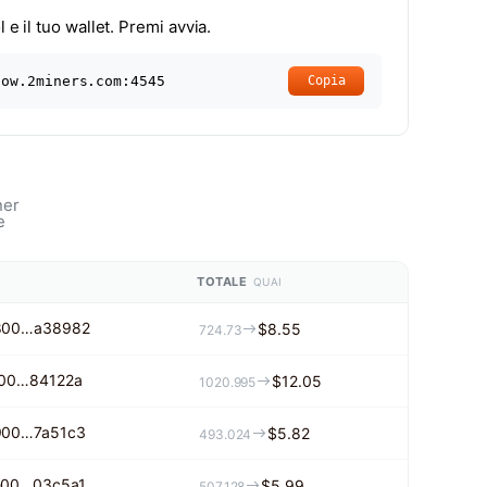
 e il tuo wallet. Premi avvia.
pow.2miners.com:4545
Copia
ner
e
TOTALE
QUAI
800…a38982
$8.55
724.73
00…84122a
$12.05
1020.995
900…7a51c3
$5.82
493.024
e00…03c5a1
$5.99
507.128