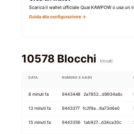
Scarica il wallet ufficiale Quai KAWPOW o usa un 
Guida alla configurazione →
10578 Blocchi
trovati
DATA
NUMERO E HASH
8 minuti fa
9443448
2a7852…d9934a8c
13 minuti fa
9443377
fc2f9a…8a73d6e0
15 minuti fa
9443356
1ab927…d34ca30c