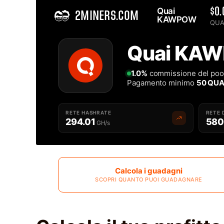
Quai 
$0.
2MINERS.COM
KAWPOW 
QUAI
Home
Quai KAW
Migliore Quai KAWPOW QUAIKAWPOW Mining Pool - 2Miners
1.0%
commissione del poo
Pagamento minimo
50 QUA
RETE HASHRATE
RETE 
294.01
580
GH/s
Calcola i guadagni
SCOPRI QUANTO PUOI GUADAGNARE