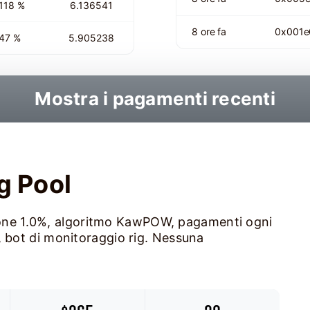
118 %
6.136541
8 ore fa
0x001e
47 %
5.905238
Mostra i pagamenti recenti
 Pool
ne 1.0%, algoritmo KawPOW, pagamenti ogni
, bot di monitoraggio rig. Nessuna