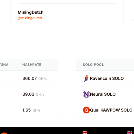
MiningDutch
@miningdutch
TUNA
HASHRATE
SOLO POOL
%
366.07
Ravencoin SOLO
GH/s
%
39.03
Neurai SOLO
GH/s
%
1.65
Quai KAWPOW SOLO
GH/s