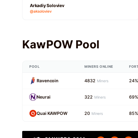
Arkadiy Soloviev
@aksoloviev
KawPOW Pool
POOL
MINERS ONLINE
FOR
Ravencoin
4832
24
Miners
Neurai
322
69
Miners
Quai KAWPOW
20
85
Miners