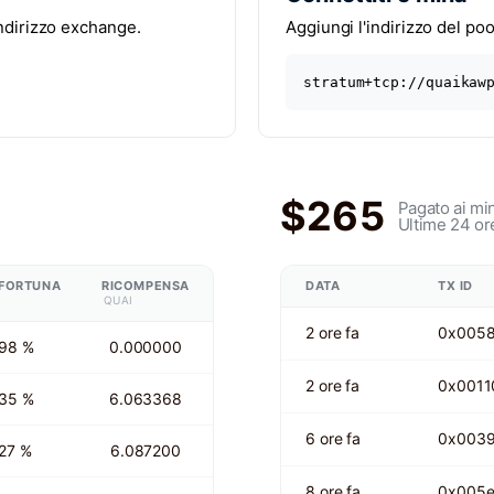
indirizzo exchange.
Aggiungi l'indirizzo del pool
stratum+tcp://quaikaw
$265
Pagato ai mi
Ultime 24 or
FORTUNA
RICOMPENSA
DATA
TX ID
QUAI
2 ore fa
0x005
98 %
0.000000
2 ore fa
0x0011
35 %
6.063368
6 ore fa
0x003
27 %
6.087200
8 ore fa
0x005