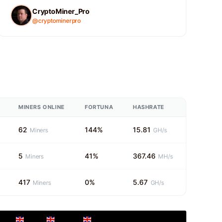
CryptoMiner_Pro
@cryptominerpro
MINERS ONLINE
FORTUNA
HASHRATE
62
144%
15.81
Miners
GH/s
5
41%
367.46
Miners
MH/s
417
0%
5.67
Miners
GH/s