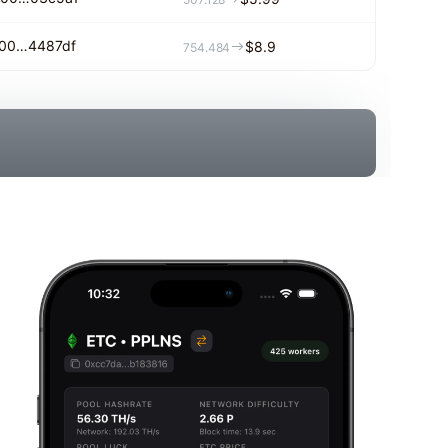
00…4487df
$8.9
754.484