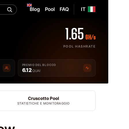
Blog
Pool
FAQ
IT
1.65
GH/s
POOL HASHRATE
PREMIO DEL BLOCCO
6.12
QUAI
Cruscotto Pool
STATISTICHE E MONITORAGGIO