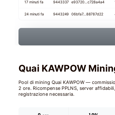
17 minuti fa
9443337
e93720…c728a4a4
24 minuti fa
9443249
06bfa7…88787d22
Quai KAWPOW Mining
Pool di mining Quai KAWPOW — commissio
2 ore. Ricompense PPLNS, server affidabili
registrazione necessaria.