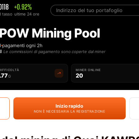
0118
+0.92%
 tasso
ultime 24 ore
POW Mining Pool
l
pagamenti ogni 2h
I
Le commissioni di pagamento sono coperte dal miner
DIFFICOLTÀ
MINER ONLINE
.77
20
G
Inizio rapido
NON È NECESSARIA LA REGISTRAZIONE