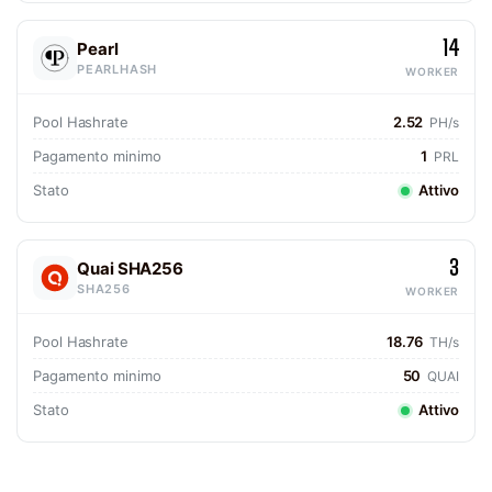
14
Pearl
PEARLHASH
WORKER
Pool Hashrate
2.52
PH/s
Pagamento minimo
1
PRL
Stato
Attivo
3
Quai SHA256
SHA256
WORKER
Pool Hashrate
18.76
TH/s
Pagamento minimo
50
QUAI
Stato
Attivo