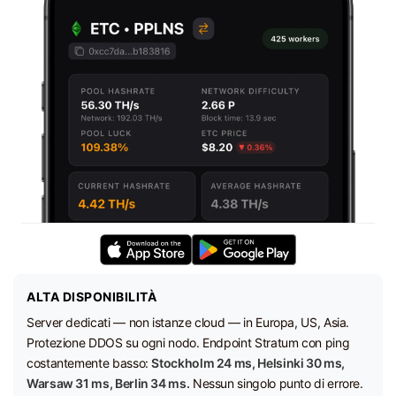
ALTA DISPONIBILITÀ
Server dedicati — non istanze cloud — in Europa, US, Asia.
Protezione DDOS su ogni nodo. Endpoint Stratum con ping
costantemente basso:
Stockholm 24 ms, Helsinki 30 ms,
Warsaw 31 ms, Berlin 34 ms.
Nessun singolo punto di errore.