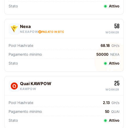
Stato
Attivo
58
Nexa
NEXAPOW
PAGATO IN BTC
WORKER
Pool Hashrate
68.18
GH/s
Pagamento minimo
50000
NEXA
Stato
Attivo
25
Quai KAWPOW
KAWPOW
WORKER
Pool Hashrate
2.13
GH/s
Pagamento minimo
50
QUAI
Stato
Attivo