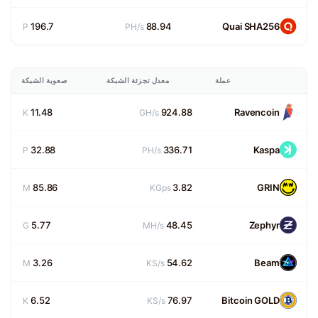
196.7
88.94
Quai SHA256
P
PH/s
عملة
معدل تجزئة الشبكة
صعوبة الشبكة
11.48
924.88
Ravencoin
K
GH/s
32.88
336.71
Kaspa
P
PH/s
85.86
3.82
GRIN
M
KGps
5.77
48.45
Zephyr
G
MH/s
3.26
54.62
Beam
M
KS/s
6.52
76.97
Bitcoin GOLD
K
KS/s