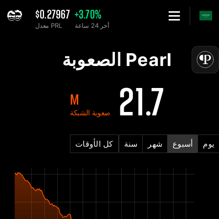
$0.27967
+3.70%
أخر 24 ساعة
معدل PRL
Hom
Pearl PR الرسم البياني لصعوبة الشبكة - 2Miners
Pearl الصعوبة
21.7
M
صعوبة الشبكة
يوم
أسبوع
شهر
سنة
كل الأوقات