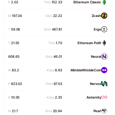
2.02
152.33
Ethereum Classic
P
TH/s
197.34
22.22
Zcash
M
GS/s
59.06
467.81
Ergo
T
GH/s
21.55
1.70
Ethereum PoW
T
TH/s
608.65
46.01
Neurai
GH/s
83.2
6.93
MimbleWimbleCoin
M
KGps
623.02
67.03
Nervos
P
PH/s
10.05
2.35
Aeternity
K
KGps
21.7
20.94
Pearl
M
EH/s