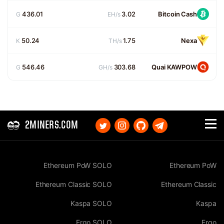
436.01
3.02
Bitcoin Cash
G
EH/s
50.24
1.75
Nexa
K
TH/s
546.46
303.68
Quai KAWPOW
G
GH/s
2MINERS.COM
Ethereum PoW SOLO
Ethereum PoW
Ethereum Classic SOLO
Ethereum Classic
Kaspa SOLO
Kaspa
Ergo SOLO
Ergo