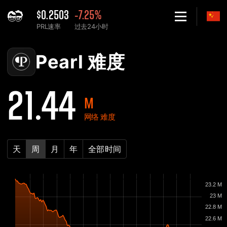
$0.2503
-7.25%
PRL速率
过去24小时
Home
Pearl PRL 网络难度表 - 2Miners
Pearl 难度
21.44
M
网络 难度
天
周
月
年
全部时间
23.2 M
23 M
22.8 M
22.6 M