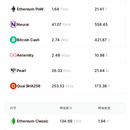
Ethereum PoW
1.64
21.41
TH/s
T
Neurai
41.07
558.45
GH/s
Bitcoin Cash
2.74
421.87
EH/s
G
Aeternity
2.48
10.98
KGps
K
Pearl
26.33
21.44
EH/s
M
Quai SHA256
253.52
173.38
PH/s
P
代币
网络算力
网络难度
Ethereum Classic
134.69
1.94
TH/s
P