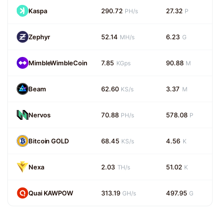
Kaspa
290.72
27.32
PH/s
P
Zephyr
52.14
6.23
MH/s
G
MimbleWimbleCoin
7.85
90.88
KGps
M
Beam
62.60
3.37
KS/s
M
Nervos
70.88
578.08
PH/s
P
Bitcoin GOLD
68.45
4.56
KS/s
K
Nexa
2.03
51.02
TH/s
K
Quai KAWPOW
313.19
497.95
GH/s
G