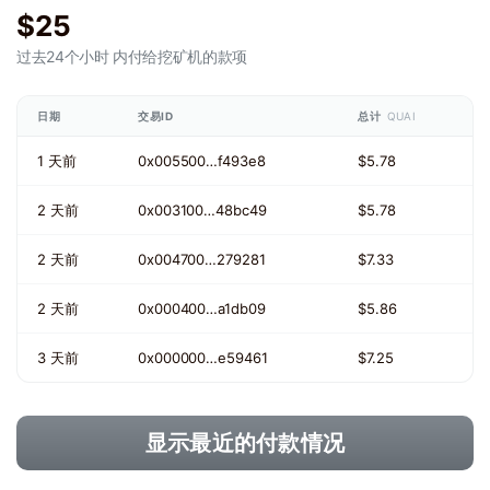
$25
过去24个小时
内付给挖矿机的款项
日期
交易ID
总计
QUAI
1 天前
0x005500…f493e8
$5.78
2 天前
0x003100…48bc49
$5.78
2 天前
0x004700…279281
$7.33
2 天前
0x000400…a1db09
$5.86
3 天前
0x000000…e59461
$7.25
显示最近的付款情况