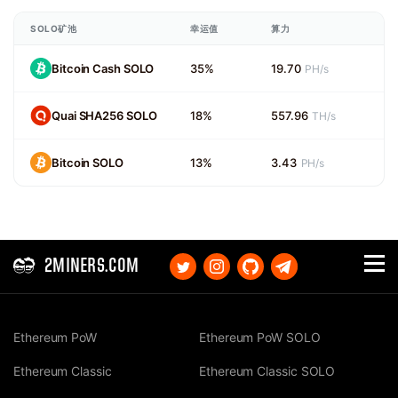
SOLO矿池
幸运值
算力
Bitcoin Cash SOLO
35%
19.70
PH/s
Quai SHA256 SOLO
18%
557.96
TH/s
Bitcoin SOLO
13%
3.43
PH/s
2MINERS.COM
Ethereum PoW
Ethereum PoW SOLO
Ethereum Classic
Ethereum Classic SOLO