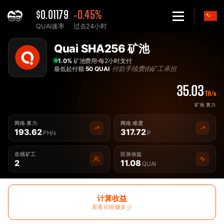
$0.01179
-0.45%
QUAI速率
过去24小时
Home
最佳Quai SHA256 QUAISHA 矿池 - 2Miners
Quai SHA256 矿池
1.0%
矿池费用
每2小时支付
付款手续费由矿工承担
最低起付额
50 QUAI
35.03
TH/s
矿池 算力
网络 算力
网络 难度
193.62
317.72
PH/s
P
在线矿工
区块收益
2
11.08
QUAI
计算收益
看看你能赚多少