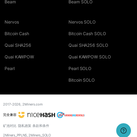
Beam
Beam SOLO
Nervos
Nervos SOLO
Bitcoin Cash
Bitcoin Cash SOLO
Quai SHA256
Quai SHA256 SOLO
Quai KAWPOW
Quai KAWPOW SOLO
Pearl
Pearl SOLO
Bitcoin SOLO
2017-2026,
2Miners.com
完全兼容
矿池对比
隐私政策
条款和条件
2Miners_PPLNS, 2Miners_SOLO