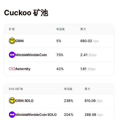
Cuckoo 矿池
矿池
幸运值
算力
GRIN
5%
680.02
Gps
MimbleWimbleCoin
70%
2.41
KGps
Aeternity
42%
1.81
KGps
SOLO矿池
幸运值
算力
GRIN SOLO
238%
810.09
Gps
MimbleWimbleCoin SOLO
204%
288.98
Gps