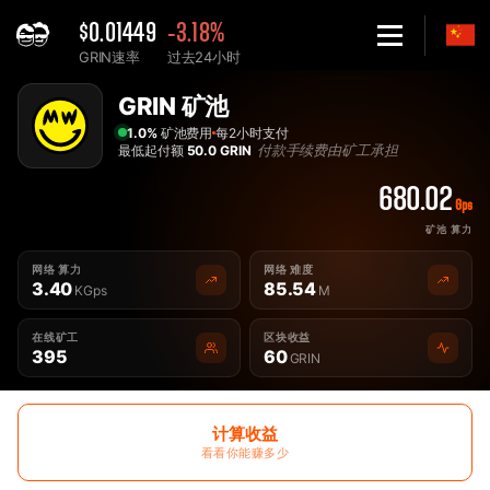
$0.01449
-3.18%
GRIN速率
过去24小时
Home
最佳GRIN 矿池 - 2Miners
GRIN 矿池
1.0%
矿池费用
每2小时支付
付款手续费由矿工承担
最低起付额
50.0 GRIN
680.02
Gps
矿池 算力
网络 算力
网络 难度
3.40
85.54
KGps
M
在线矿工
区块收益
395
60
GRIN
计算收益
看看你能赚多少