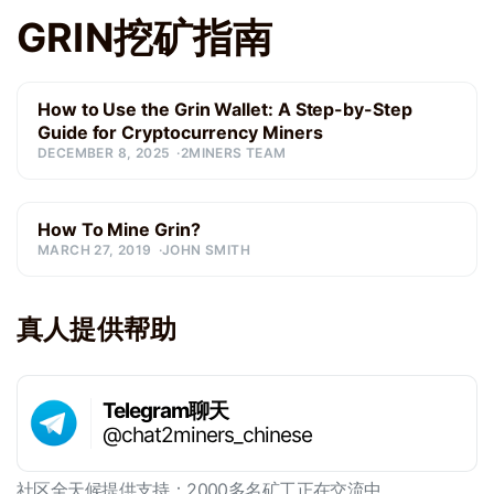
GRIN挖矿指南
How to Use the Grin Wallet: A Step-by-Step
Guide for Cryptocurrency Miners
DECEMBER 8, 2025
2MINERS TEAM
How To Mine Grin?
MARCH 27, 2019
JOHN SMITH
真人提供帮助
Telegram聊天
@chat2miners_chinese
社区全天候提供支持：2000多名矿工正在交流中