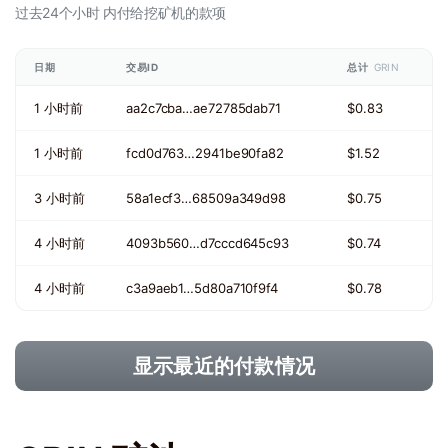
过去24个小时
内付给挖矿机的款项
日期
交易ID
总计
GRIN
1 小时前
aa2c7cba…ae72785dab71
$0.83
1 小时前
fcd0d763…2941be90fa82
$1.52
3 小时前
58a1ecf3…68509a349d98
$0.75
4 小时前
4093b560…d7cccd645c93
$0.74
4 小时前
c3a9aeb1…5d80a710f9f4
$0.78
显示最近的付款情况