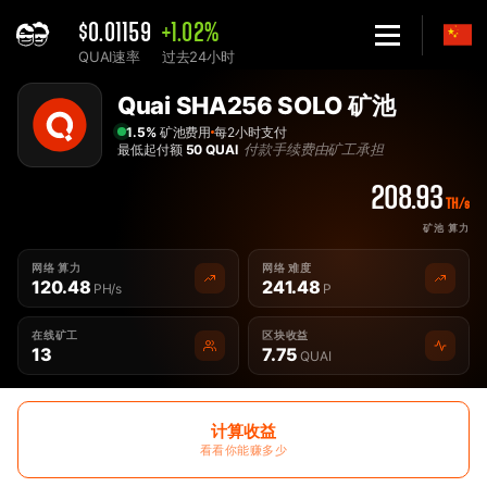
$0.01159
+1.02%
QUAI速率
过去24小时
Home
Solo Quai SHA256 QUAISHA 矿池 - 2Miners
Quai SHA256 SOLO 矿池
1.5%
矿池费用
每2小时支付
付款手续费由矿工承担
最低起付额
50 QUAI
208.93
TH/s
矿池 算力
网络 算力
网络 难度
120.48
241.48
PH/s
P
在线矿工
区块收益
13
7.75
QUAI
计算收益
看看你能赚多少