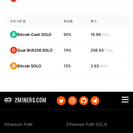
SOLO矿池
幸运值
算力
Bitcoin Cash SOLO
90%
19.99
PH/s
Quai SHA256 SOLO
76%
208.93
TH/s
Bitcoin SOLO
13%
2.63
PH/s
2MINERS.COM
Ethereum PoW
Ethereum PoW SOLO