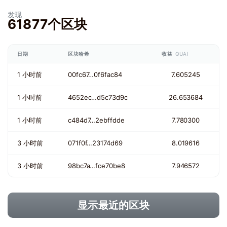
发现
61877个区块
日期
区块哈希
收益
QUAI
1 小时前
00fc67…0f6fac84
7.605245
1 小时前
4652ec…d5c73d9c
26.653684
1 小时前
c484d7…2ebffdde
7.780300
3 小时前
071f0f…23174d69
8.019616
3 小时前
98bc7a…fce70be8
7.946572
显示最近的区块