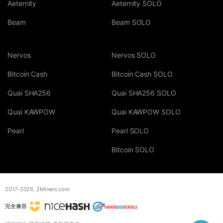
Aeternity
Aeternity SOLO
Beam
Beam SOLO
Nervos
Nervos SOLO
Bitcoin Cash
Bitcoin Cash SOLO
Quai SHA256
Quai SHA256 SOLO
Quai KAWPOW
Quai KAWPOW SOLO
Pearl
Pearl SOLO
Bitcoin SOLO
2017-2026,
2Miners.com
完全兼容