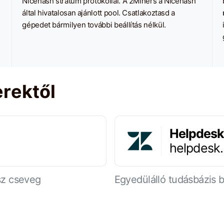
Nicehash stratum protokollal. A 2Miners a Nicehash
által hivatalosan ajánlott pool. Csatlakoztasd a
gépedet bármilyen további beállítás nélkül.
rektől
Helpdesk
helpdesk
sz cseveg
Egyedülálló tudásbázis