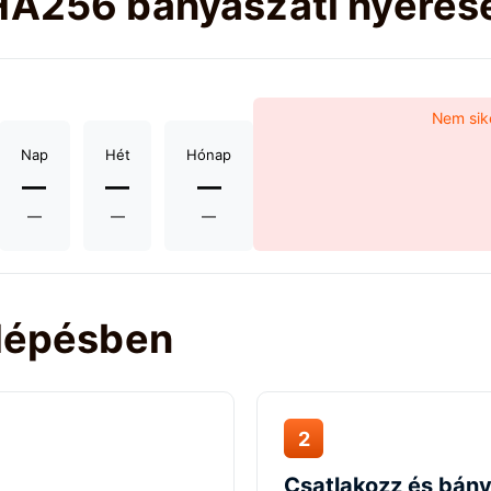
SHA256 bányászati nyere
Nem sike
Nap
Hét
Hónap
—
—
—
—
—
—
 lépésben
2
Csatlakozz és bán