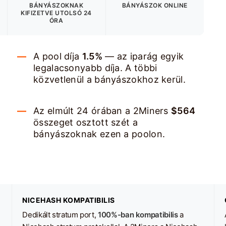
BÁNYÁSZOKNAK
BÁNYÁSZOK ONLINE
KIFIZETVE
UTOLSÓ 24
ÓRA
A pool díja
1.5%
— az iparág egyik
legalacsonyabb díja. A többi
közvetlenül a bányászokhoz kerül.
Az elmúlt 24 órában a 2Miners
$564
összeget osztott szét a
bányászoknak ezen a poolon.
NICEHASH KOMPATIBILIS
Dedikált stratum port,
100%-ban kompatibilis
a