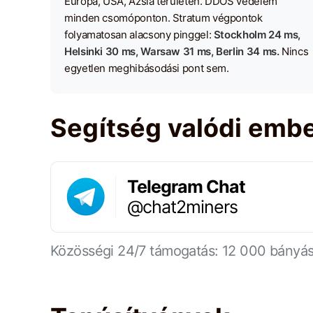
Európa, USA, Ázsia területén. DDOS védelem
minden csomóponton. Stratum végpontok
folyamatosan alacsony pinggel:
Stockholm 24 ms,
Helsinki 30 ms, Warsaw 31 ms, Berlin 34 ms.
Nincs
egyetlen meghibásodási pont sem.
Segítség valódi embe
Telegram Chat
@chat2miners
Közösségi 24/7 támogatás: 12 000 bányá