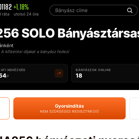
01182
+1.18%
 ráta
utolsó 24 óra
256 SOLO Bányásztársa
ránként
A kifizetési díjakat a bányász fedezi
ATI NEHÉZSÉG
BÁNYÁSZOK ONLINE
.54
18
P
Gyorsindítás
NEM SZÜKSÉGES REGISZTRÁCIÓ