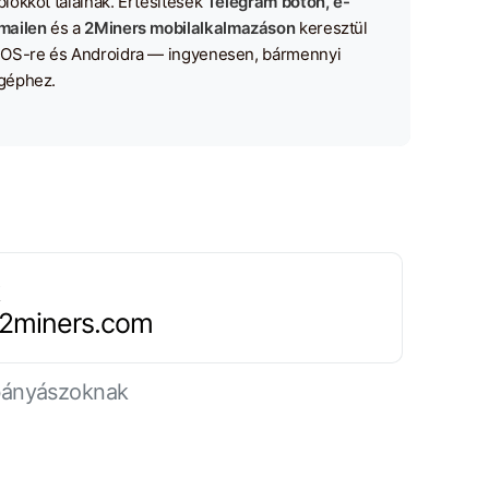
blokkot találnak. Értesítések
Telegram boton, e-
mailen
és a
2Miners mobilalkalmazáson
keresztül
iOS-re és Androidra — ingyenesen, bármennyi
géphez.
.2miners.com
 bányászoknak