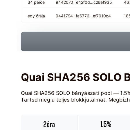
34 perce
9442070
e42f0d…c26ef935
46
egy órája
9441794
fa6776…ef7010c4
18
Quai SHA256 SOLO B
Quai SHA256 SOLO bányászati pool — 1.5% d
Tartsd meg a teljes blokkjutalmat. Megbízha
2óra
1.5%