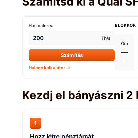
Számítsd ki a Quai 
Hashrate-ed
BLOKKOK
Th/s
Óra
—
Számítás
—
Haladó kalkulátor →
Kezdj el bányászni 2
1
Hozz létre pénztárcát