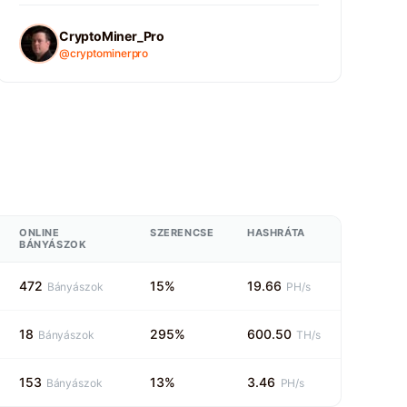
CryptoMiner_Pro
@cryptominerpro
ONLINE
SZERENCSE
HASHRÁTA
BÁNYÁSZOK
472
15%
19.66
Bányászok
PH/s
18
295%
600.50
Bányászok
TH/s
153
13%
3.46
Bányászok
PH/s