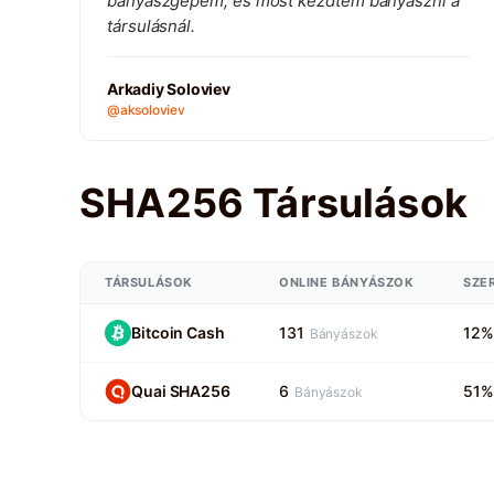
bányászgépem, és most kezdtem bányászni a
társulásnál.
Arkadiy Soloviev
@aksoloviev
SHA256 Társulások
TÁRSULÁSOK
ONLINE BÁNYÁSZOK
SZE
Bitcoin Cash
131
12%
Bányászok
Quai SHA256
6
51%
Bányászok