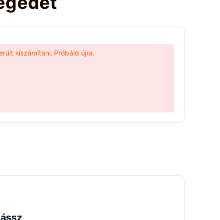
ségedet
rült kiszámítani. Próbáld újra.
yássz