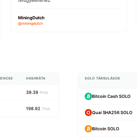
felügyeletéhez.
MiningDutch
@miningdutch
RENCSE
HASHRÁTA
SOLO TÁRSULÁSOK
39.39
PH/s
Bitcoin Cash SOLO
198.92
TH/s
Quai SHA256 SOLO
Bitcoin SOLO