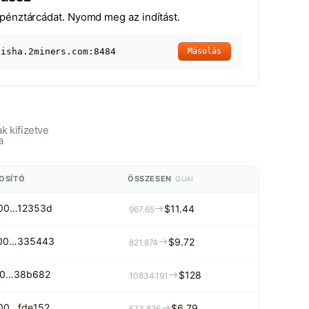
pénztárcádat. Nyomd meg az indítást.
aisha.2miners.com:8484
Másolás
 kifizetve
a
OSÍTÓ
ÖSSZESEN
QUAI
00…12353d
$11.44
967.65
00…335443
$9.72
821.874
00…38b682
$128
10834.191
00…fde152
$6.79
573.836