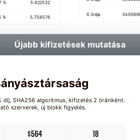
7 %
5.922532
6 órája
0x0066
5 %
5.758576
Újabb kifizetések mutatása
ányásztársaság
íj, SHA256 algoritmus, kifizetés 2 óránként.
tó szerverek, új blokk figyelés.
$564
18