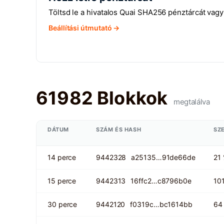
Töltsd le a hivatalos Quai SHA256 pénztárcát vag
Beállítási útmutató →
61982 Blokkok
megtalálva
DÁTUM
SZÁM ÉS HASH
SZ
14 perce
9442328
a25135…91de66de
21
15 perce
9442313
16ffc2…c8796b0e
10
30 perce
9442120
f0319c…bc1614bb
64