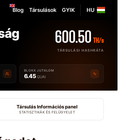
Blog
Társulások
GYIK
HU
ság
600.50
TH/s
TÁRSULÁSI HASHRÁTA
BLOKK JUTALOM
6.45
QUAI
Társulás Információs panel
STATISZTIKÁK ÉS FELÜGYELET