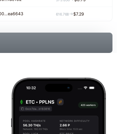
00…ea6643
$7.29
616.768