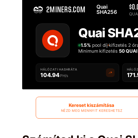
Quai 
$0.
2MINERS.COM
SHA256 
QUAI
Home
Quai SHA
Solo Quai SHA256 QUAISHA Bányásztársulás - 2Miners
1.5%
pool díj
kifizetés 2 ó
Minimum kifizetés
50 QUAI
HÁLÓZATI HASHRÁTA
HÁLÓZ
104.94
171
PH/s
Kereset kiszámítása
NÉZD MEG MENNYIT KERESHETSZ