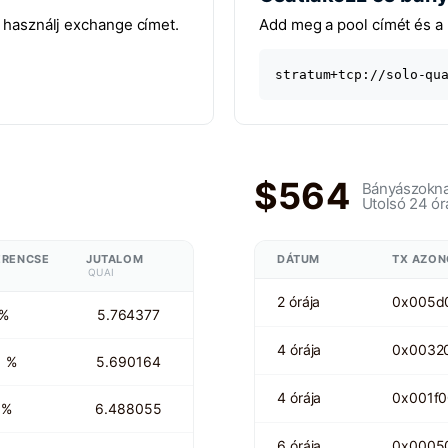
y használj exchange címet.
Add meg a pool címét és a 
stratum+tcp://solo-qu
$564
Bányászoknak
Utolsó 24 ór
ERENCSE
JUTALOM
DÁTUM
TX AZON
QUAI
2 órája
0x005d
 %
5.764377
4 órája
0x0032
1 %
5.690164
4 órája
0x001f
 %
6.488055
6 órája
0x0005