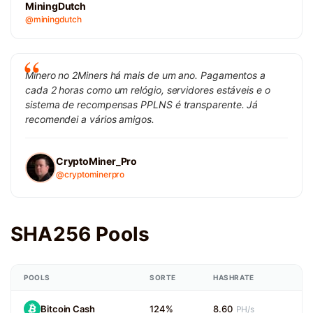
MiningDutch
@miningdutch
Minero no 2Miners há mais de um ano. Pagamentos a
cada 2 horas como um relógio, servidores estáveis e o
sistema de recompensas PPLNS é transparente. Já
recomendei a vários amigos.
CryptoMiner_Pro
@cryptominerpro
SHA256 Pools
POOLS
SORTE
HASHRATE
Bitcoin Cash
124%
8.60
PH/s