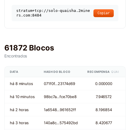
stratum+tcp://solo-quaisha.2mine
Copiar
rs.com:8484
61872 Blocos
Encontrados
DATA
HASH DO BLOCO
RECOMPENSA
QUAI
há 8 minutos
071f0f…23174d69
0.000000
há 10 minutos
98bc7a…fce70be8
7.946572
há 2 horas
1a6548…961652ff
8.196854
há 3 horas
140a8c…575492bd
8.420677