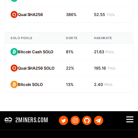
Quai SHA256
386%
52.55
TH/s
SOLO POOLS
SORTE
HASHRATE
Bitcoin Cash SOLO
81%
21.63
PH/s
Quai SHA256 SOLO
22%
195.16
TH/s
Bitcoin SOLO
13%
2.40
PH/s
2MINERS.COM