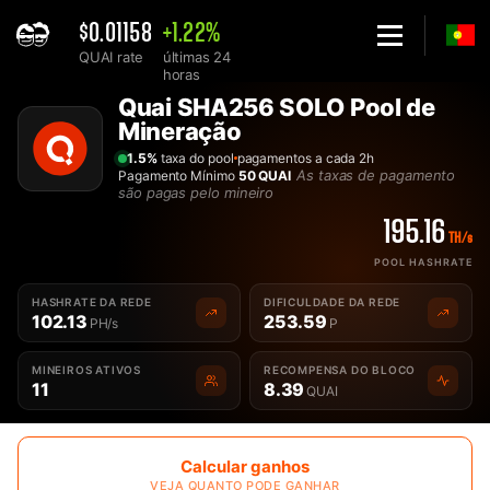
$0.01158
+1.22%
QUAI rate
últimas 24
horas
Home
Quai SHA256 SOLO Pool de
Solo Pool de Quai SHA256 QUAISHA - 2Miners
Mineração
1.5%
taxa do pool
pagamentos a cada 2h
As taxas de pagamento
Pagamento Mínimo
50 QUAI
são pagas pelo mineiro
195.16
TH/s
POOL HASHRATE
HASHRATE DA REDE
DIFICULDADE DA REDE
102.13
253.59
PH/s
P
MINEIROS ATIVOS
RECOMPENSA DO BLOCO
11
8.39
QUAI
Calcular ganhos
VEJA QUANTO PODE GANHAR