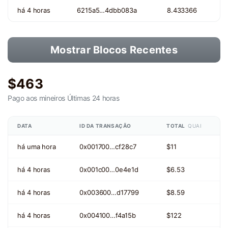
há 4 horas
6215a5…4dbb083a
8.433366
Mostrar Blocos Recentes
$463
Pago aos mineiros
Últimas 24 horas
DATA
ID DA TRANSAÇÃO
TOTAL
QUAI
há uma hora
0x001700…cf28c7
$11
há 4 horas
0x001c00…0e4e1d
$6.53
há 4 horas
0x003600…d17799
$8.59
há 4 horas
0x004100…f4a15b
$122