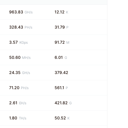
963.83
12.12
GH/s
K
328.43
31.79
PH/s
P
3.57
91.72
KGps
M
50.60
6.01
MH/s
G
24.35
379.42
GH/s
71.20
561.1
PH/s
P
2.61
421.82
EH/s
G
1.80
50.52
TH/s
K