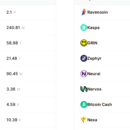
2.1
Ravencoin
P
240.81
Kaspa
M
58.98
GRIN
T
21.48
Zephyr
T
90.45
Neurai
M
3.36
Nervos
M
4.59
Bitcoin Cash
K
10.39
Nexa
K