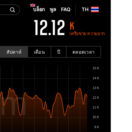
บล็อก
พูล
FAQ
TH
12.12
K
เครือข่าย ความยาก
สัปดาห์
เดือน
ปี
ตลอดเวลา
15 K
14 K
om
13 K
12 K
11 K
10 K
9 K