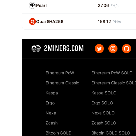
Pearl
27.06
EH/s
Quai SHA256
158.12
PH/s
2MINERS.COM
Ethereum PoW
Ethereum PoW SOLO
Ethereum Classic
Ethereum Classic SOL
Kaspa
Kaspa SOLO
Ergo
Ergo SOLO
Nexa
Nexa SOLO
Zcash
Zcash SOLO
Bitcoin GOLD
Bitcoin GOLD SOLO