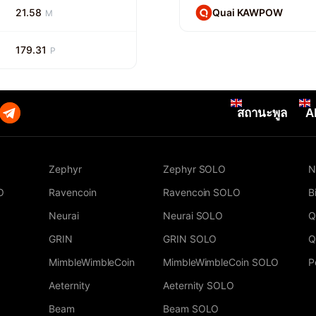
21.58
Quai KAWPOW
M
179.31
P
สถานะพูล
A
Zephyr
Zephyr SOLO
N
O
Ravencoin
Ravencoin SOLO
B
Neurai
Neurai SOLO
Q
GRIN
GRIN SOLO
Q
MimbleWimbleCoin
MimbleWimbleCoin SOLO
P
Aeternity
Aeternity SOLO
Beam
Beam SOLO