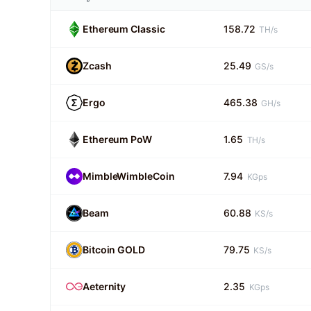
Ethereum Classic
158.72
TH/s
Zcash
25.49
GS/s
Ergo
465.38
GH/s
Ethereum PoW
1.65
TH/s
MimbleWimbleCoin
7.94
KGps
Beam
60.88
KS/s
Bitcoin GOLD
79.75
KS/s
Aeternity
2.35
KGps