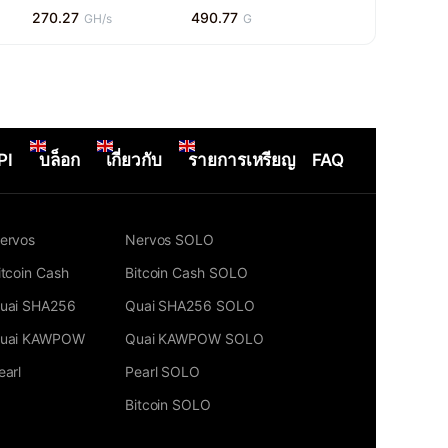
270.27
490.77
GH/s
G
PI
บล็อก
เกี่ยวกับ
รายการเหรียญ
FAQ
ervos
Nervos SOLO
itcoin Cash
Bitcoin Cash SOLO
uai SHA256
Quai SHA256 SOLO
uai KAWPOW
Quai KAWPOW SOLO
earl
Pearl SOLO
Bitcoin SOLO