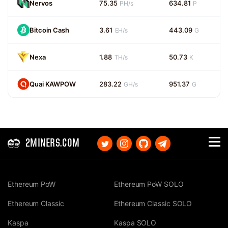
Nervos
75.35
634.81
PH/s
P
Bitcoin Cash
3.61
443.09
EH/s
G
Nexa
1.88
50.73
TH/s
K
Quai KAWPOW
283.22
951.37
GH/s
G
2MINERS.COM
Ethereum PoW
Ethereum PoW SOLO
Ethereum Classic
Ethereum Classic SOLO
Kaspa
Kaspa SOLO