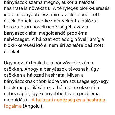
bányászok száma megnő, akkor a hálózati
hashrate is növekszik. A tényleges blokk-keresési
idő alacsonyabb lesz, mint az előre beállított
érték. Ennek következményeként a hálózat
fokozatosan növeli nehézségét, azaz a
bányászok által megoldandó probléma
nehézségét. A hálózat ezt addig növeli, amíg a
blokk-keresési idő el nem éri az előre beállított
értéket.
Ugyanez történik, ha a bányászok száma
csökken. Ahogy a bányászok távoznak, úgy
csökken a hálózati hashráta. Miven a
bányászoknak több időre van szüksége egy-egy
blokk megtalálásához, a hálózat csökkenti a
nehézségét, így könnyebbé téve a probléma
megoldását.
A hálózati nehézség és a hashráta
fogalma
(Angolul).