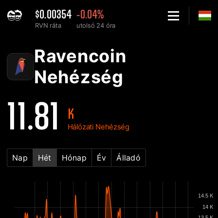
$0.00354
-0.04%
RVN ráta
utolsó 24 óra
Home
Ravencoin RVN Hálózati nehézség diagram - 2Miners
Ravencoin
Nehézség
11.81
K
Hálózati Nehézség
Nap
Hét
Hónap
Év
Álladó
14.5 K
14 K
13.5 K