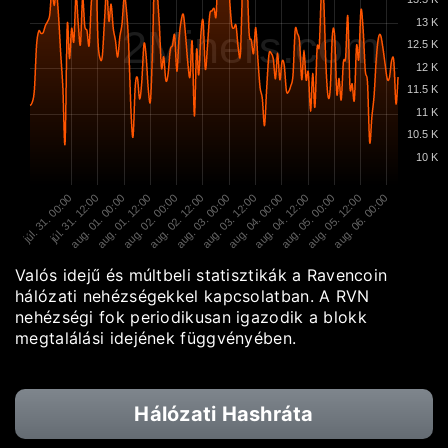
13 K
2Miners.com
12.5 K
12 K
11.5 K
11 K
10.5 K
10 K
júl. 31. 00:00
júl. 31. 12:00
aug. 01. 00:00
aug. 01. 12:00
aug. 02. 00:00
aug. 02. 12:00
aug. 03. 00:00
aug. 03. 12:00
aug. 04. 00:00
aug. 04. 12:00
aug. 05. 00:00
aug. 05. 12:00
aug. 06. 00:00
Valós idejű és múltbeli statisztikák a Ravencoin
hálózati nehézségekkel kapcsolatban. A RVN
nehézségi fok periodikusan igazodik a blokk
megtalálási idejének függvényében.
Hálózati Hashráta