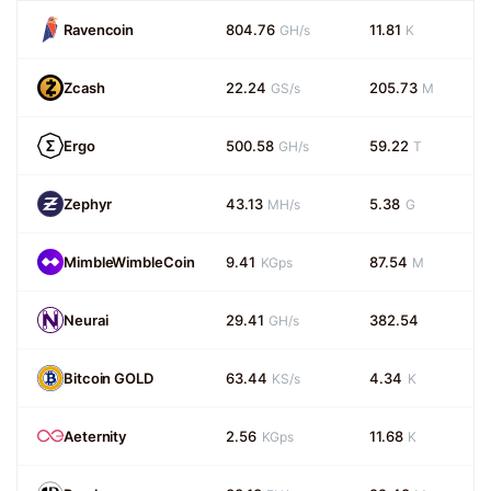
Ravencoin
804.76
11.81
GH/s
K
Zcash
22.24
205.73
GS/s
M
Ergo
500.58
59.22
GH/s
T
Zephyr
43.13
5.38
MH/s
G
MimbleWimbleCoin
9.41
87.54
KGps
M
Neurai
29.41
382.54
GH/s
Bitcoin GOLD
63.44
4.34
KS/s
K
Aeternity
2.56
11.68
KGps
K