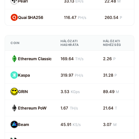
Pearl
33.13
22.48
EH/s
M
Quai SHA256
116.47
260.54
PH/s
P
HÁLÓZATI
HÁLÓZATI
COIN
HASHRÁTA
NEHÉZSÉG
Ethereum Classic
169.64
2.26
TH/s
P
Kaspa
319.97
31.28
PH/s
P
GRIN
3.53
89.49
KGps
M
Ethereum PoW
1.67
21.64
TH/s
T
Beam
45.91
3.07
KS/s
M