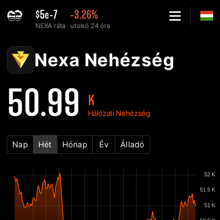
$5e-7
-3.26%
NEXA ráta
utolsó 24 óra
Home
Nexa Hálózati nehézség diagram - 2Miners
Nexa Nehézség
50.99
K
Hálózati Nehézség
Nap
Hét
Hónap
Év
Álladó
52 K
51.5 K
51 K