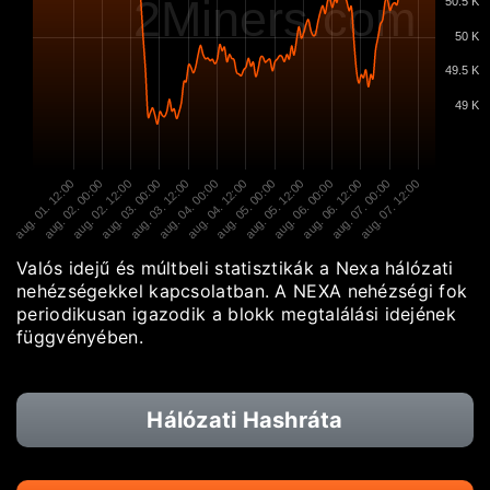
2Miners.com
50.5 K
50 K
49.5 K
49 K
aug. 01. 12:00
aug. 02. 00:00
aug. 02. 12:00
aug. 03. 00:00
aug. 03. 12:00
aug. 04. 00:00
aug. 04. 12:00
aug. 05. 00:00
aug. 05. 12:00
aug. 06. 00:00
aug. 06. 12:00
aug. 07. 00:00
aug. 07. 12:00
Valós idejű és múltbeli statisztikák a Nexa hálózati
nehézségekkel kapcsolatban. A NEXA nehézségi fok
periodikusan igazodik a blokk megtalálási idejének
függvényében.
Hálózati Hashráta