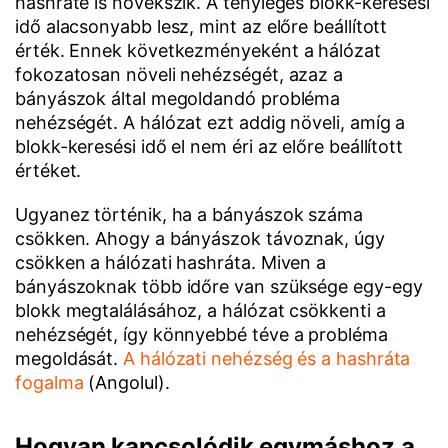
hashrate is növekszik. A tényleges blokk-keresési
idő alacsonyabb lesz, mint az előre beállított
érték. Ennek következményeként a hálózat
fokozatosan növeli nehézségét, azaz a
bányászok által megoldandó probléma
nehézségét. A hálózat ezt addig növeli, amíg a
blokk-keresési idő el nem éri az előre beállított
értéket.
Ugyanez történik, ha a bányászok száma
csökken. Ahogy a bányászok távoznak, úgy
csökken a hálózati hashráta. Miven a
bányászoknak több időre van szüksége egy-egy
blokk megtalálásához, a hálózat csökkenti a
nehézségét, így könnyebbé téve a probléma
megoldását.
A hálózati nehézség és a hashráta
fogalma
(Angolul).
Hogyan kapcsolódik egymáshoz a