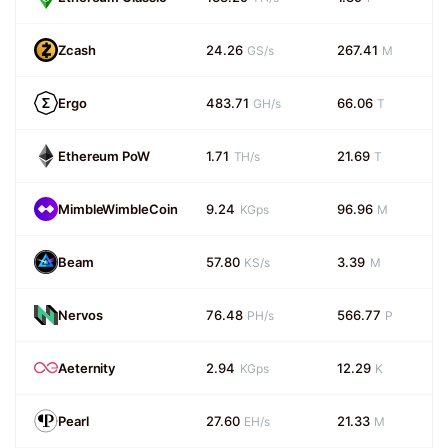
Zcash
24.26
267.41
GS/s
M
Ergo
483.71
66.06
GH/s
T
Ethereum PoW
1.71
21.69
TH/s
T
MimbleWimbleCoin
9.24
96.96
KGps
M
Beam
57.80
3.39
KS/s
M
Nervos
76.48
566.77
PH/s
P
Aeternity
2.94
12.29
KGps
K
Pearl
27.60
21.33
EH/s
M