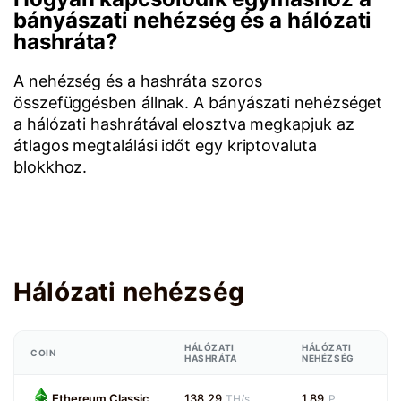
bányászati nehézség és a hálózati
hashráta?
A nehézség és a hashráta szoros
összefüggésben állnak. A bányászati nehézséget
a hálózati hashrátával elosztva megkapjuk az
átlagos megtalálási időt egy kriptovaluta
blokkhoz.
Hálózati nehézség
HÁLÓZATI
HÁLÓZATI
COIN
HASHRÁTA
NEHÉZSÉG
Ethereum Classic
138.29
1.89
TH/s
P