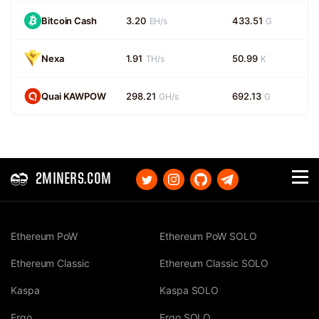
Bitcoin Cash
3.20
433.51
EH/s
G
Nexa
1.91
50.99
TH/s
K
Quai KAWPOW
298.21
692.13
GH/s
G
2MINERS.COM
Ethereum PoW
Ethereum PoW SOLO
Ethereum Classic
Ethereum Classic SOLO
Kaspa
Kaspa SOLO
Ergo
Ergo SOLO