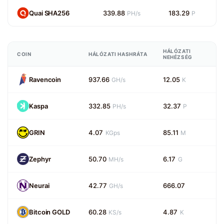
Quai SHA256
339.88
183.29
PH/s
P
HÁLÓZATI
COIN
HÁLÓZATI HASHRÁTA
NEHÉZSÉG
Ravencoin
937.66
12.05
GH/s
K
Kaspa
332.85
32.37
PH/s
P
GRIN
4.07
85.11
KGps
M
Zephyr
50.70
6.17
MH/s
G
Neurai
42.77
666.07
GH/s
Bitcoin GOLD
60.28
4.87
KS/s
K