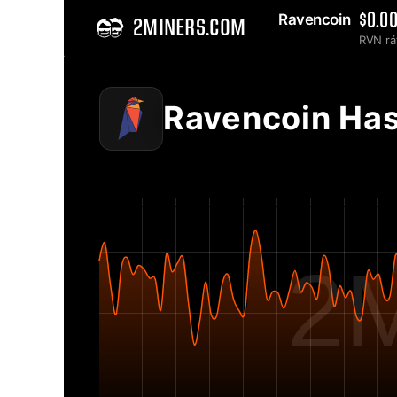
Ravencoin 
$0.0
2MINERS.COM
RVN rá
Home
Ravencoin RVN Hálózati hashráta diagram - 2Miners
Ravencoin Has
2M