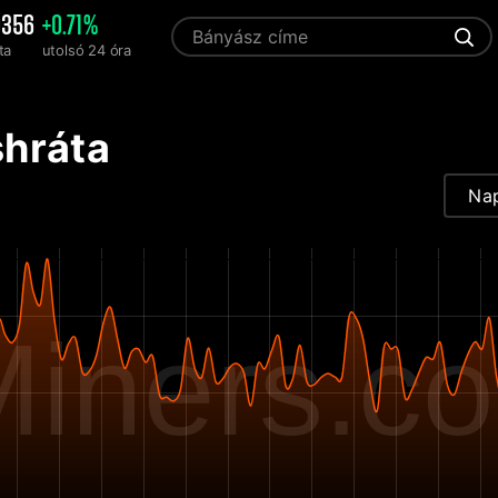
0356
+0.71%
ta
utolsó 24 óra
hráta
Na
iners.c