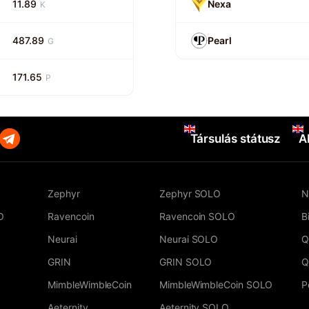
11.89
Nexa
K
487.89
Pearl
G
171.65
P
Társulás státusz
A
Zephyr
Zephyr SOLO
N
O
Ravencoin
Ravencoin SOLO
B
Neurai
Neurai SOLO
Q
GRIN
GRIN SOLO
Q
MimbleWimbleCoin
MimbleWimbleCoin SOLO
P
Aeternity
Aeternity SOLO