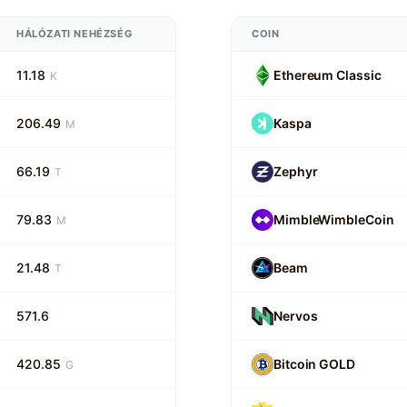
HÁLÓZATI NEHÉZSÉG
COIN
11.18
Ethereum Classic
K
206.49
Kaspa
M
66.19
Zephyr
T
79.83
MimbleWimbleCoin
M
21.48
Beam
T
571.6
Nervos
420.85
Bitcoin GOLD
G