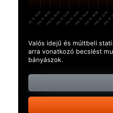
júl. 31. 18:00
aug. 01. 00:00
aug. 01. 06:00
aug. 01. 12:00
aug. 01. 18:00
aug. 02. 00:00
aug. 02. 06:00
aug. 02. 12:00
aug. 02. 
Valós idejű és múltbeli sta
arra vonatkozó becslést mu
bányászok.