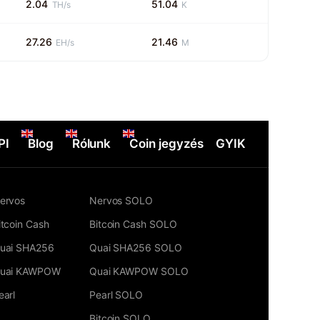
2.04
51.04
TH/s
K
27.26
21.46
EH/s
M
PI
Blog
Rólunk
Coin jegyzés
GYIK
ervos
Nervos SOLO
itcoin Cash
Bitcoin Cash SOLO
uai SHA256
Quai SHA256 SOLO
uai KAWPOW
Quai KAWPOW SOLO
earl
Pearl SOLO
Bitcoin SOLO