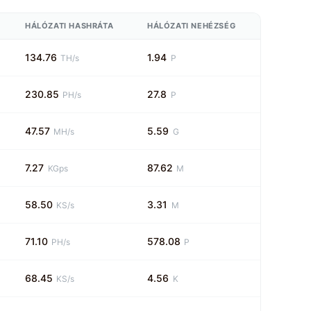
HÁLÓZATI HASHRÁTA
HÁLÓZATI NEHÉZSÉG
134.76
1.94
TH/s
P
230.85
27.8
PH/s
P
47.57
5.59
MH/s
G
7.27
87.62
KGps
M
58.50
3.31
KS/s
M
71.10
578.08
PH/s
P
68.45
4.56
KS/s
K