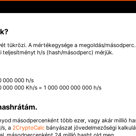
ük?
nyét tükrözi. A mértékegysége a megoldás/másodperc
i teljesítményt h/s (hash/másodperc) mérjük.
0 000 000 h/s
00 000 000 Kh/s = 1 000 000 000 000 h/s
hashrátám.
od másodpercenként több ezer, vagy akár millió hash
/s, a
2CryptoCalc
bányászat jövedelmezőségi kalkulát
l, másodpercenként 24 millió hasht old meg.