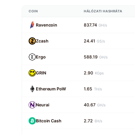
COIN
HÁLÓZATI HASHRÁTA
Ravencoin
837.74
GH/s
Zcash
24.41
GS/s
Ergo
588.19
GH/s
GRIN
2.90
KGps
Ethereum PoW
1.65
TH/s
Neurai
40.67
GH/s
Bitcoin Cash
2.72
EH/s