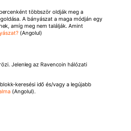
percenként többször oldják meg a
- megoldása. A bányászat a maga módján egy
nek, amíg meg nem találják. Amint
yászat?
(Angolul)
özi. Jelenleg az Ravencoin hálózati
s blokk-keresési idő és/vagy a legújabb
galma
(Angolul).