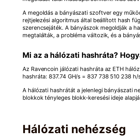
A megoldás a bányászati szoftver egy működ
rejtjelezési algoritmus által beállított has
szerencsejáték. A bányászok megoldják a ha
megtalálták, a probléma változik, és a bány
Mi az a hálózati hashráta? Hog
Az Ravencoin jálózati hashráta az ETH hálóz
hashráta: 837.74 GH/s = 837 738 510 238 h/s
A hálózati hashrátát a jelenlegi bányászati ne
blokkok tényleges blokk-keresési ideje alapjá
Hálózati nehézség