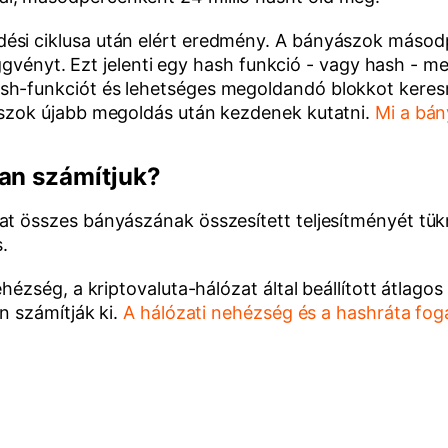
ési ciklusa után elért eredmény. A bányászok másod
h függvényt. Ezt jelenti egy hash funkció - vagy hash 
sh-funkciót és lehetséges megoldandó blokkot keres
ászok újabb megoldás után kezdenek kutatni.
Mi a bán
yan számítjuk?
at összes bányászának összesített teljesítményét tükr
.
hézség, a kriptovaluta-hálózat által beállított átlago
n számítják ki.
A hálózati nehézség és a hashráta fo