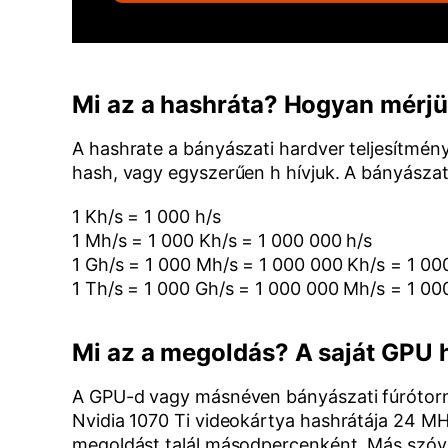
Mi az a hashráta? Hogyan mérj
A hashrate a bányászati hardver teljesítmé
hash, vagy egyszerűen h hívjuk. A bányászat
1 Kh/s = 1 000 h/s
1 Mh/s = 1 000 Kh/s = 1 000 000 h/s
1 Gh/s = 1 000 Mh/s = 1 000 000 Kh/s = 1 00
1 Th/s = 1 000 Gh/s = 1 000 000 Mh/s = 1 0
Mi az a megoldás? A saját GPU 
A GPU-d vagy másnéven bányászati fúrótorny
Nvidia 1070 Ti videokártya hashrátája 24 MH
megoldást talál másodpercenként. Más szóva