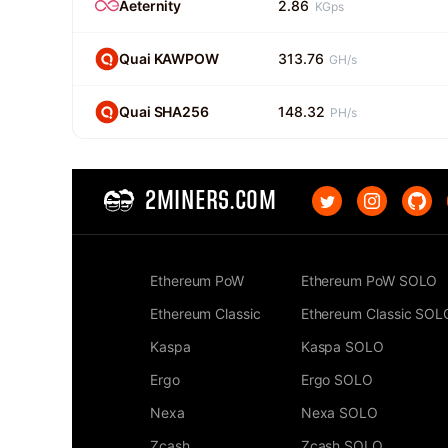
Aeternity
2.86
KGps
Quai KAWPOW
313.76
GH/s
Quai SHA256
148.32
PH/s
2MINERS.COM
Ethereum PoW
Ethereum PoW SOLO
Ethereum Classic
Ethereum Classic SOL
Kaspa
Kaspa SOLO
Ergo
Ergo SOLO
Nexa
Nexa SOLO
Zcash
Zcash SOLO