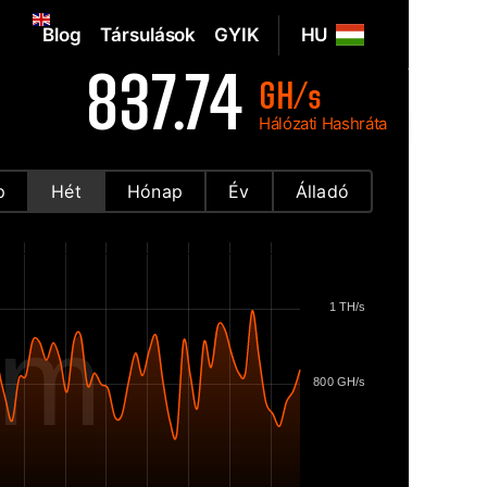
Blog
Társulások
GYIK
HU
837.74
GH/s
Hálózati Hashráta
p
Hét
Hónap
Év
Álladó
1 TH/s
om
800 GH/s