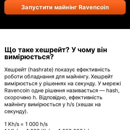
Запустити майнінг Ravencoin
Що таке хешрейт? У чому він
вимірюється?
Хешрейт (hashrate) показує ефективність
роботи обладнання для майнінгу. Хешрейт
вимірюється у рішеннях на секунду. У мережі
Ravencoin одне рішення називається — hash,
скорочено h. Відповідно, ефективність
майнінгу вимірюється у h/s (хешах на
секунду).
1 Kh/s = 1 000 h/s