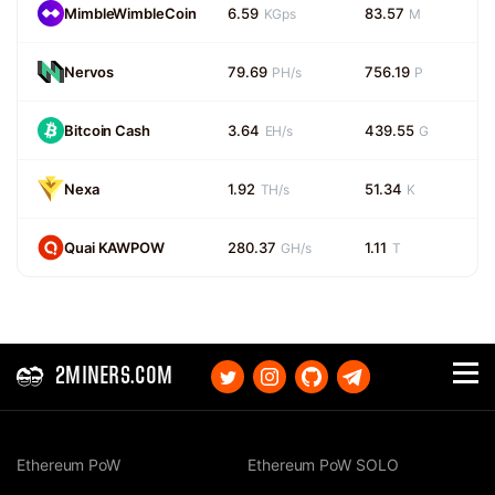
MimbleWimbleCoin
6.59
83.57
KGps
M
Nervos
79.69
756.19
PH/s
P
Bitcoin Cash
3.64
439.55
EH/s
G
Nexa
1.92
51.34
TH/s
K
Quai KAWPOW
280.37
1.11
GH/s
T
2MINERS.COM
Ethereum PoW
Ethereum PoW SOLO