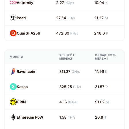
Aeternity
2.27
10.04
KGps
K
Pearl
27.54
21.22
EH/s
M
Quai SHA256
472.80
248.6
PH/s
P
ХЕШРЕЙТ
СКЛАДНІСТЬ
МОНЕТА
МЕРЕЖІ
МЕРЕЖІ
Ravencoin
811.37
11.96
GH/s
K
Kaspa
325.25
31.57
PH/s
P
GRIN
4.16
91.02
KGps
M
Ethereum PoW
1.58
20.8
TH/s
T