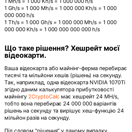
1 Mh/s = 1 000 Kh/s = 1 000 000 h/s
1 Gh/s = 1 000 Mh/s = 1 000 000 Kh/s = 1 000
000 000 h/s
1 Th/s = 1 000 Gh/s = 1 000 000 Mh/s = 1 000
000 000 Kh/s = 1 000 000 000 000 h/s
Що таке рішення? Хешрейт моєї
відеокарти.
Ваша відеокарта або майнінг-ферма перебирає
тисячі та мільйони хешів (рішень) на секунду.
Так, наприклад, одна відеокарта NVIDIA 1070Ti
згідно даним калькулятора прибутковості
майнінгу
2CryptoCalc
має хешрейт 24 MH/s,
тобто вона перебирає 24 000 000 варіантів
рішень на секунду та вирішує хеш-функцію 24
мільйон разів на секунду.
Під словом "рішення" у даному випадку