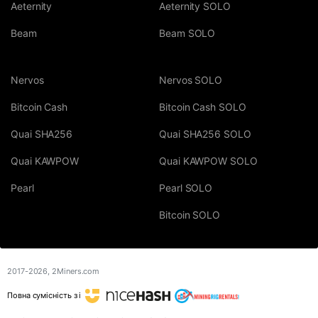
Aeternity
Aeternity SOLO
Beam
Beam SOLO
Nervos
Nervos SOLO
Bitcoin Cash
Bitcoin Cash SOLO
Quai SHA256
Quai SHA256 SOLO
Quai KAWPOW
Quai KAWPOW SOLO
Pearl
Pearl SOLO
Bitcoin SOLO
2017-2026,
2Miners.com
Повна сумісність з і