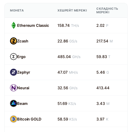
СКЛАДНІСТЬ
МОНЕТА
ХЕШРЕЙТ МЕРЕЖІ
МЕРЕЖІ
Ethereum Classic
158.74
2.02
TH/s
P
Zcash
22.86
217.54
GS/s
M
Ergo
485.04
59.83
GH/s
T
Zephyr
47.07
5.46
MH/s
G
Neurai
32.56
413.44
GH/s
Beam
51.69
3.43
KS/s
M
Bitcoin GOLD
58.59
3.97
KS/s
K