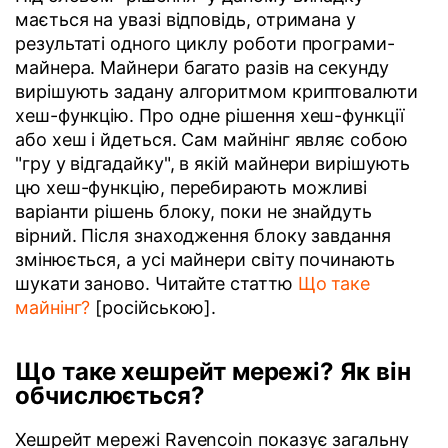
мається на увазі відповідь, отримана у
результаті одного циклу роботи програми-
майнера. Майнери багато разів на секунду
вирішують задану алгоритмом криптовалюти
хеш-функцію. Про одне рішення хеш-функції
або хеш і йдеться. Сам майнінг являє собою
"гру у відгадайку", в якій майнери вирішують
цю хеш-функцію, перебирають можливі
варіанти рішень блоку, поки не знайдуть
вірний. Після знаходження блоку завдання
змінюється, а усі майнери світу починають
шукати заново. Читайте статтю
Що таке
майнінг?
[російською].
Що таке хешрейт мережі? Як він
обчислюється?
Хешрейт мережі Ravencoin показує загальну