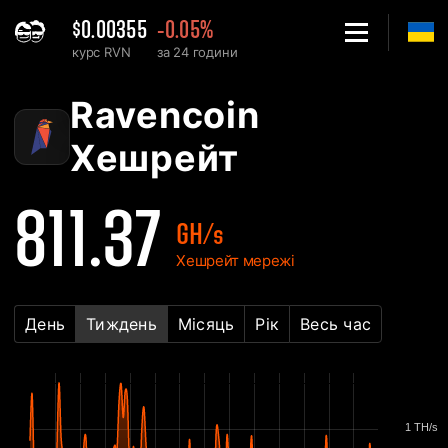
$0.00355
-0.05%
курс RVN
за 24 години
Home
Ravencoin RVN Графік хешрейту мережі - 2Miners
Ravencoin
Хешрейт
811.37
GH/s
Хешрейт мережі
День
Тиждень
Місяць
Рік
Весь час
1 TH/s