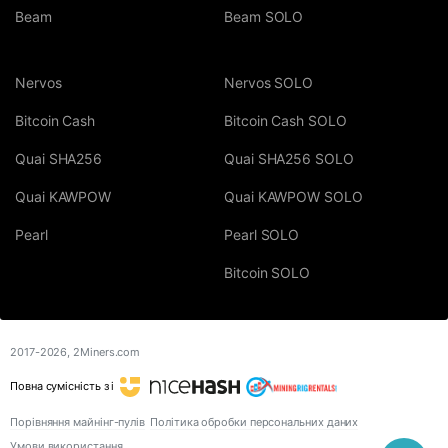
Beam
Beam SOLO
Nervos
Nervos SOLO
Bitcoin Cash
Bitcoin Cash SOLO
Quai SHA256
Quai SHA256 SOLO
Quai KAWPOW
Quai KAWPOW SOLO
Pearl
Pearl SOLO
Bitcoin SOLO
2017-2026,
2Miners.com
Повна сумісність з і
Порівняння майнінг-пулів
Політика обробки персональних даних
Умови використання