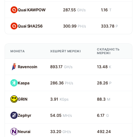
Quai KAWPOW
287.55
1.16
GH/s
T
Quai SHA256
300.99
333.78
PH/s
P
СКЛАДНІСТЬ
МОНЕТА
ХЕШРЕЙТ МЕРЕЖІ
МЕРЕЖІ
Ravencoin
893.17
13.48
GH/s
K
Kaspa
286.36
28.26
PH/s
P
GRIN
3.91
88.3
KGps
M
Zephyr
54.05
6.17
MH/s
G
Neurai
33.20
492.24
GH/s