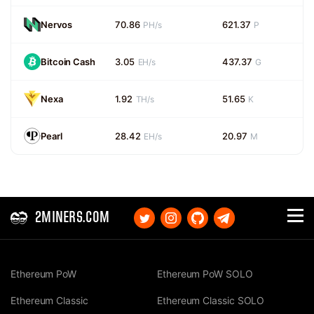
Nervos
70.86
621.37
PH/s
P
Bitcoin Cash
3.05
437.37
EH/s
G
Nexa
1.92
51.65
TH/s
K
Pearl
28.42
20.97
EH/s
M
2MINERS.COM
Ethereum PoW
Ethereum PoW SOLO
Ethereum Classic
Ethereum Classic SOLO