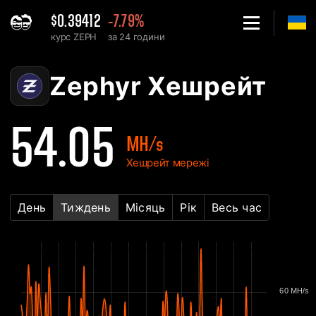
$0.39412
-7.79%
курс ZEPH
за 24 години
Home
Zephyr ZEPH Графік хешрейту мережі - 2Miners
Zephyr Хешрейт
54.05
MH/s
Хешрейт мережі
День
Тиждень
Місяць
Рік
Весь час
60 MH/s