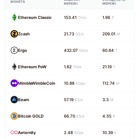
МОНЕТА
МЕРЕЖІ
МЕРЕЖІ
Ethereum Classic
153.41
1.96
TH/s
P
Zcash
21.73
209.01
GS/s
M
Ergo
432.07
60.64
GH/s
T
Ethereum PoW
1.62
21.19
TH/s
T
MimbleWimbleCoin
10.88
112.74
KGps
M
Beam
57.19
3.3
KS/s
M
Bitcoin GOLD
66.70
4.55
KS/s
K
Aeternity
2.48
10.39
KGps
K