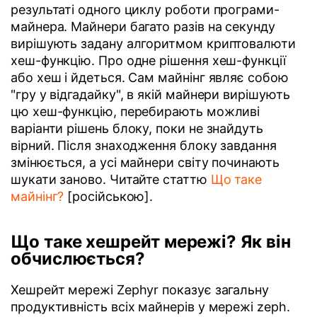
результаті одного циклу роботи програми-
майнера. Майнери багато разів на секунду
вирішують задану алгоритмом криптовалюти
хеш-функцію. Про одне рішення хеш-функції
або хеш і йдеться. Сам майнінг являє собою
"гру у відгадайку", в якій майнери вирішують
цю хеш-функцію, перебирають можливі
варіанти рішень блоку, поки не знайдуть
вірний. Після знаходження блоку завдання
змінюється, а усі майнери світу починають
шукати заново. Читайте статтю
Що таке
майнінг?
[російською].
Що таке хешрейт мережі? Як він
обчислюється?
Хешрейт мережі Zephyr показує загальну
продуктивність всіх майнерів у мережі zeph.