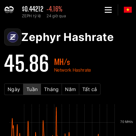
$0.44212
-4.16%
ZEPH tỷ lệ
24 giờ qua
Home
Zephyr ZEPH Biểu đồ Hashrate của mạng - 2Miners
Zephyr Hashrate
45.86
MH/s
Network Hashrate
Ngày
Tuần
Tháng
Năm
Tất cả
70 MH/s