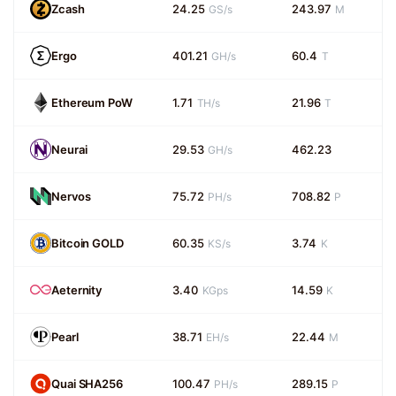
Zcash
24.25
243.97
GS/s
M
Ergo
401.21
60.4
GH/s
T
Ethereum PoW
1.71
21.96
TH/s
T
Neurai
29.53
462.23
GH/s
Nervos
75.72
708.82
PH/s
P
Bitcoin GOLD
60.35
3.74
KS/s
K
Aeternity
3.40
14.59
KGps
K
Pearl
38.71
22.44
EH/s
M
Quai SHA256
100.47
289.15
PH/s
P