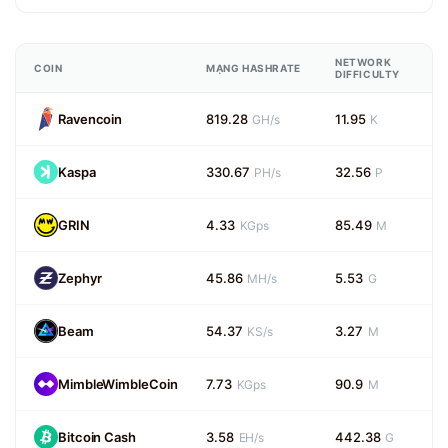
NETWORK
COIN
MẠNG HASHRATE
DIFFICULTY
Ravencoin
819.28
11.95
GH/s
K
Kaspa
330.67
32.56
PH/s
P
GRIN
4.33
85.49
KGps
M
Zephyr
45.86
5.53
MH/s
G
Beam
54.37
3.27
KS/s
M
MimbleWimbleCoin
7.73
90.9
KGps
M
Bitcoin Cash
3.58
442.38
EH/s
G