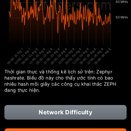
2Miners.com
60 MH/s
50 MH/s
00:00, 31 thg 7
12:00, 31 thg 7
00:00, 01 thg 8
12:00, 01 thg 8
00:00, 02 thg 8
12:00, 02 thg 8
00:00, 03 thg 8
12:00, 03 thg 8
00:00, 04 thg 8
12:00, 04 thg 8
00:00, 05 thg 8
12:00, 05 thg 8
00:00, 06 thg 8
Thời gian thực và thống kê lịch sử trên: Zephyr
hashrate. Biểu đồ này cho thấy ước tính có bao
nhiêu hash mỗi giây các công cụ khai thác ZEPH
đang thực hiện.
Network Difficulty