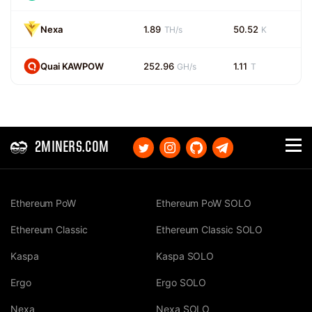
Nexa
1.89
50.52
TH/s
K
Quai KAWPOW
252.96
1.11
GH/s
T
2MINERS.COM
Ethereum PoW
Ethereum PoW SOLO
Ethereum Classic
Ethereum Classic SOLO
Kaspa
Kaspa SOLO
Ergo
Ergo SOLO
Nexa
Nexa SOLO