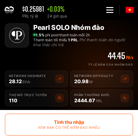
$0.25981
+0.03%
PRL tỷ lệ
24 giờ qua
Home
Pearl SOLO Nhóm đào
Solo Pearl PRL Pool khai thác - 2Miners
1.5%
phí pool
thanh toán mỗi 2h
Phí thanh toán do người
Thanh toán tối thiểu
1 PRL
khai thác chi trả
44.45
PH/s
TỶ LỆ BĂM CỦA NHÓM ĐÀO
NETWORK HASHRATE
NETWORK DIFFICULTY
28.12
20.98
EH/s
M
THỢ MỎ TRỰC TUYẾN
PHẦN THƯỞNG KHỐI
110
2444.67
PRL
Tính thu nhập
XEM BẠN CÓ THỂ KIẾM BAO NHIÊU