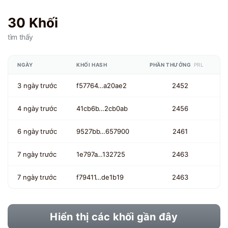
30 Khối
tìm thấy
NGÀY
KHỐI HASH
PHẦN THƯỞNG
PRL
3 ngày trước
f57764…a20ae2
2452
4 ngày trước
41cb6b…2cb0ab
2456
6 ngày trước
9527bb…657900
2461
7 ngày trước
1e797a…132725
2463
7 ngày trước
f79411…de1b19
2463
Hiển thị các khối gần đây