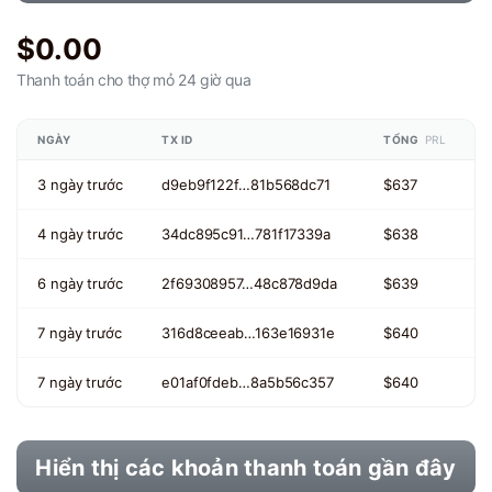
$0.00
Thanh toán cho thợ mỏ
24 giờ qua
NGÀY
TX ID
TỔNG
PRL
3 ngày trước
d9eb9f122f…81b568dc71
$637
4 ngày trước
34dc895c91…781f17339a
$638
6 ngày trước
2f69308957…48c878d9da
$639
7 ngày trước
316d8ceeab…163e16931e
$640
7 ngày trước
e01af0fdeb…8a5b56c357
$640
Hiển thị các khoản thanh toán gần đây