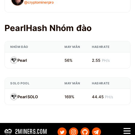
@cryptominerpro
PearlHash Nhóm đào
NHÓM ĐÀO
MAY MẮN
HASHRATE
Pearl
56%
2.55
PH/s
SOLO POOL
MAY MẮN
HASHRATE
Pearl SOLO
169%
44.45
PH/s
2MINERS.COM