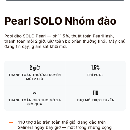
Pearl SOLO Nhóm đào
Pool đào SOLO Pearl — phí 1.5%, thuật toán PearlHash,
thanh toán mỗi 2 giờ. Giữ toàn bộ phần thưởng khối. Máy chủ
đáng tin cậy, giám sát khối mới.
2 giờ
1.5%
THANH TOÁN THƯỜNG XUYÊN
PHÍ POOL
MỖI 2 GIỜ
∞
110
THANH TOÁN CHO THỢ MỎ
24
THỢ MỎ TRỰC TUYẾN
GIỜ QUA
110
thợ đào trên toàn thế giới đang đào trên
2Miners ngay bây giờ — một trong những cộng