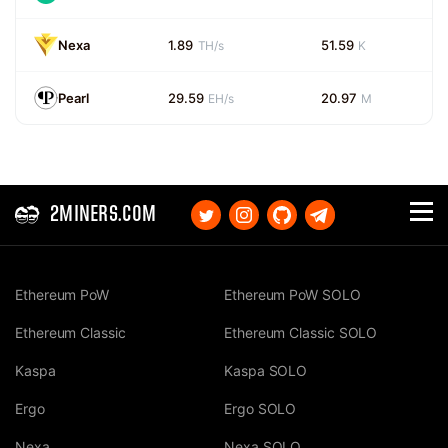
Nexa
1.89
51.59
TH/s
K
Pearl
29.59
20.97
EH/s
M
2MINERS.COM
Ethereum PoW
Ethereum PoW SOLO
Ethereum Classic
Ethereum Classic SOLO
Kaspa
Kaspa SOLO
Ergo
Ergo SOLO
Nexa
Nexa SOLO