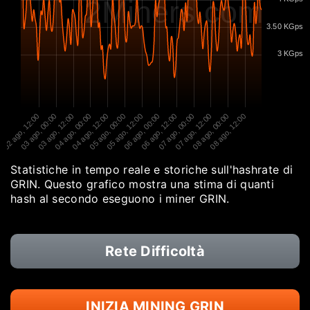
2Miners.com
3.50 KGps
3 KGps
02 ago, 12:00
03 ago, 00:00
03 ago, 12:00
04 ago, 00:00
04 ago, 12:00
05 ago, 00:00
05 ago, 12:00
06 ago, 00:00
06 ago, 12:00
07 ago, 00:00
07 ago, 12:00
08 ago, 00:00
08 ago, 12:00
Statistiche in tempo reale e storiche sull'hashrate di
GRIN. Questo grafico mostra una stima di quanti
hash al secondo eseguono i miner GRIN.
Rete Difficoltà
INIZIA MINING GRIN