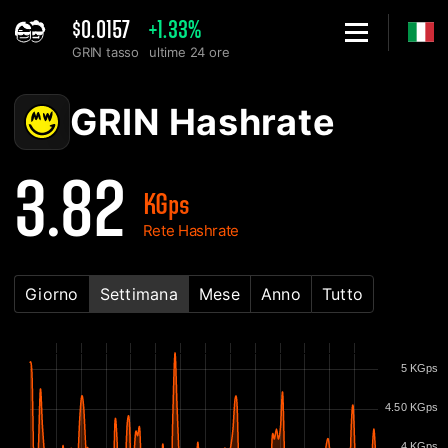
$0.0157
+1.33%
GRIN tasso
ultime 24 ore
Home
GRIN Grafico di Hashrate della rete - 2Miners
GRIN Hashrate
3.82
KGps
Rete Hashrate
Giorno
Settimana
Mese
Anno
Tutto
5 KGps
4.50 KGps
4 KGps