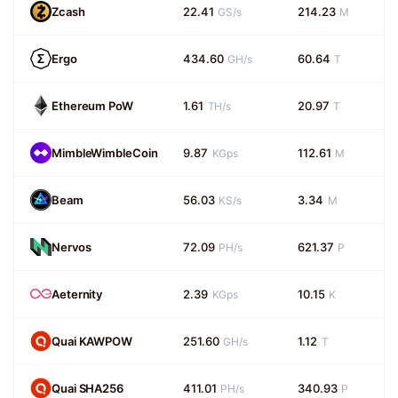
Zcash
22.41
214.23
GS/s
M
Ergo
434.60
60.64
GH/s
T
Ethereum PoW
1.61
20.97
TH/s
T
MimbleWimbleCoin
9.87
112.61
KGps
M
Beam
56.03
3.34
KS/s
M
Nervos
72.09
621.37
PH/s
P
Aeternity
2.39
10.15
KGps
K
Quai KAWPOW
251.60
1.12
GH/s
T
Quai SHA256
411.01
340.93
PH/s
P