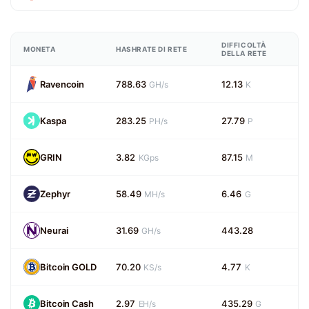
DIFFICOLTÀ
MONETA
HASHRATE DI RETE
DELLA RETE
Ravencoin
788.63
12.13
GH/s
K
Kaspa
283.25
27.79
PH/s
P
GRIN
3.82
87.15
KGps
M
Zephyr
58.49
6.46
MH/s
G
Neurai
31.69
443.28
GH/s
Bitcoin GOLD
70.20
4.77
KS/s
K
Bitcoin Cash
2.97
435.29
EH/s
G