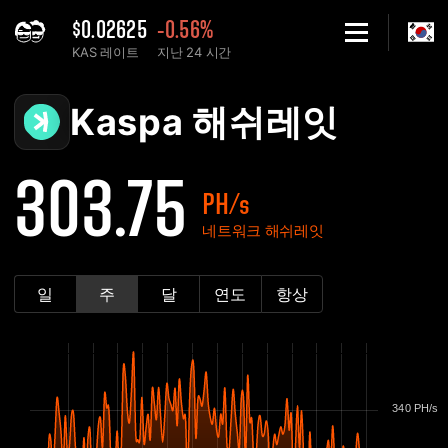
$0.02625
-0.56%
KAS 레이트
지난 24 시간
Home
Kaspa KAS 네트워크 해쉬레잇 차트 - 2Miners
Kaspa 해쉬레잇
303.75
PH/s
네트워크 해쉬레잇
일
주
달
연도
항상
340 PH/s