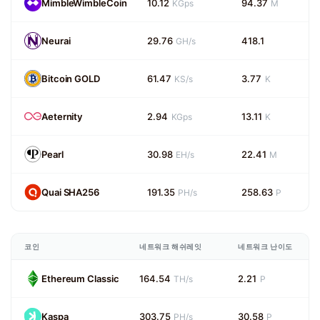
MimbleWimbleCoin
10.12
94.37
KGps
M
Neurai
29.76
418.1
GH/s
Bitcoin GOLD
61.47
3.77
KS/s
K
Aeternity
2.94
13.11
KGps
K
Pearl
30.98
22.41
EH/s
M
Quai SHA256
191.35
258.63
PH/s
P
코인
네트워크 해쉬레잇
네트워크 난이도
Ethereum Classic
164.54
2.21
TH/s
P
Kaspa
303.75
30.58
PH/s
P