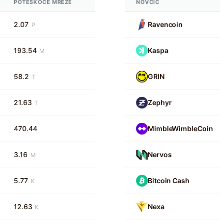
POTEŠKOĆE MREŽE
NOVČIĆ
2.07
Ravencoin
P
193.54
Kaspa
M
58.2
GRIN
T
21.63
Zephyr
T
470.44
MimbleWimbleCoin
3.16
Nervos
M
5.77
Bitcoin Cash
K
12.63
Nexa
K