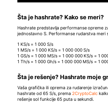
Šta je hashrate? Kako se meri?
Hashrate predstavlja performanse opreme za r
jednostavno S. Performanse rudarstva meri se
1 KS/s = 1 000 S/s
1 MS/s = 1 000 KS/s = 1 000 000 S/s
1 GS/s = 1 000 MS/s = 1 000 000 KS/s = 1 00
1 Th/s = 1 000 Gh/s = 1 000 000 MS/s = 1 0
Šta je rešenje? Hashrate moje gr
Vaša grafička ili oprema za rudarenje izračuna
hashrate od 65 S/s, prema
2CryptoCalc
kalku
rešenje sol funkcije 65 puta u sekundi.