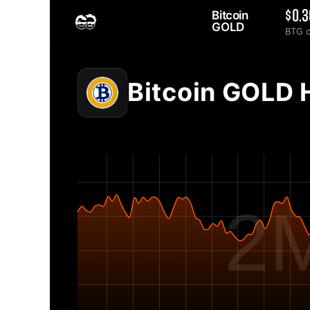
Bitcoin 
$0.3
GOLD 
BTG 
Home
2MINERS.COM
Bitcoin GOLD BTG mrežni hashrate grafikon - 2Miners
Bitcoin GOLD 
2M