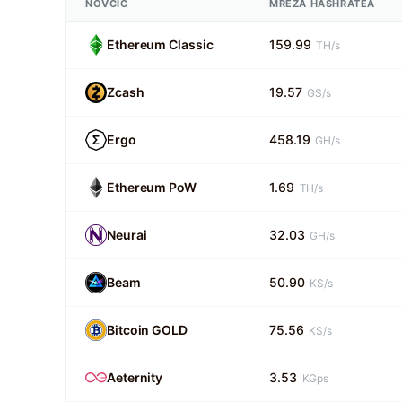
NOVČIĆ
MREŽA HASHRATEA
Ethereum Classic
159.99
TH/s
Zcash
19.57
GS/s
Ergo
458.19
GH/s
Ethereum PoW
1.69
TH/s
Neurai
32.03
GH/s
Beam
50.90
KS/s
Bitcoin GOLD
75.56
KS/s
Aeternity
3.53
KGps