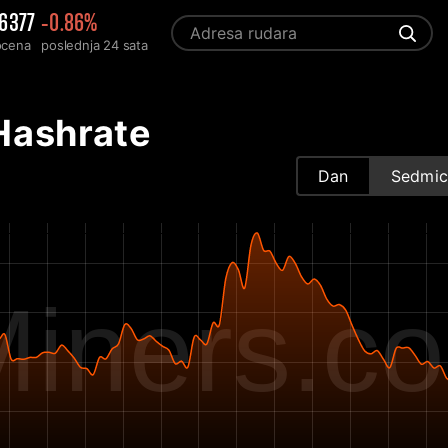
6377
-0.86%
ocena
poslednja 24 sata
Hashrate
Dan
Sedmic
iners.c