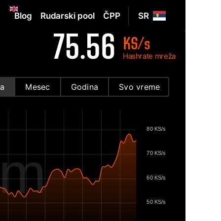
Blog
Rudarski pool
ČPP
SR
75.56
KS/s
Hashrate mreža
a
Mesec
Godina
Svo vreme
80 KS/s
om
70 KS/s
60 KS/s
50 KS/s