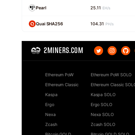
Pearl
25.11
EH/s
Quai SHA256
104.31
PH/s
2MINERS.COM
Ethereum PoW
Ethereum PoW SOLO
Ethereum Classic
Ethereum Classic SOL
Kaspa
Kaspa SOLO
Ergo
Ergo SOLO
Nexa
Nexa SOLO
Zcash
Zcash SOLO
Bitcoin GOLD
Bitcoin GOLD SOLO