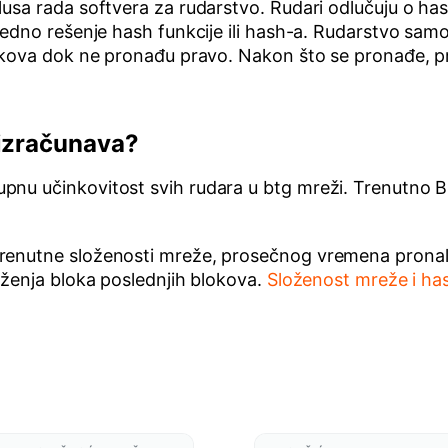
usa rada softvera za rudarstvo. Rudari odlučuju o hash
jedno rešenje hash funkcije ili hash-a. Rudarstvo sam
lokova dok ne pronađu pravo. Nakon što se pronađe, p
 izračunava?
pnu učinkovitost svih rudara u btg mreži. Trenutno 
renutne složenosti mreže, prosečnog vremena pronalaž
aženja bloka poslednjih blokova.
Složenost mreže i ha