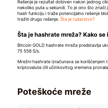
Rešenje je rezultat dobiven nakon jednog cikl
nekoliko puta u sekundi. To je ono što znači 
hash funkciju i traže potencijalno rešenje b
tražiti drugo rešenje.
Šta je rudarstvo?
Šta je hashrate mreža? Kako se
Bitcoin GOLD hashrate mreža predstavlja uku
75 558 S/s.
Mrežni hashrate izračunava se korišćenjem t
kriptovalute i/ili učinkovitog vremena pronal
Poteškoće mreže