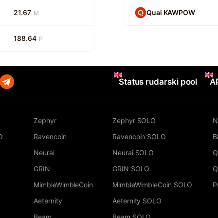
21.67
Quai KAWPOW
M
188.64
P
Status rudarski pool
A
Zephyr
Zephyr SOLO
N
O
Ravencoin
Ravencoin SOLO
B
Neurai
Neurai SOLO
Q
GRIN
GRIN SOLO
Q
MimbleWimbleCoin
MimbleWimbleCoin SOLO
P
Aeternity
Aeternity SOLO
Beam
Beam SOLO