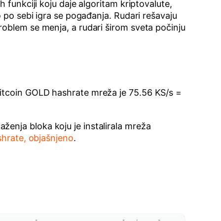
 funkciji koju daje algoritam kriptovalute,
o po sebi igra se pogađanja. Rudari rešavaju
roblem se menja, a rudari širom sveta počinju
Bitcoin GOLD hashrate mreža je 75.56 KS/s =
enja bloka koju je instalirala mreža
shrate, objašnjeno
.