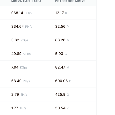
MREŽA HASHRATEA
POTEŠKOĆE MREŽE
968.14
12.17
GH/s
K
334.64
32.56
PH/s
P
3.82
88.26
KGps
M
49.89
5.93
MH/s
G
7.94
82.47
KGps
M
68.49
600.06
PH/s
P
2.79
425.9
EH/s
G
1.77
50.54
TH/s
K