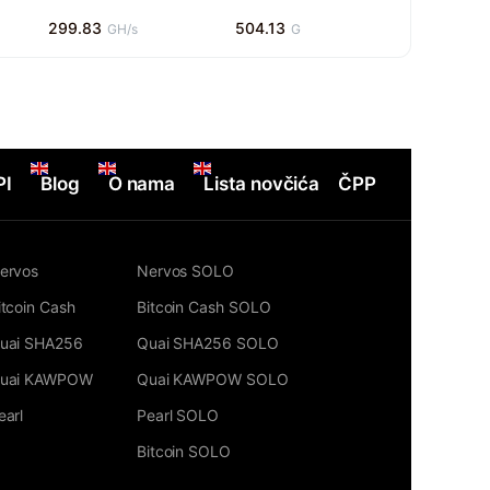
299.83
504.13
GH/s
G
PI
Blog
O nama
Lista novčića
ČPP
ervos
Nervos SOLO
itcoin Cash
Bitcoin Cash SOLO
uai SHA256
Quai SHA256 SOLO
uai KAWPOW
Quai KAWPOW SOLO
earl
Pearl SOLO
Bitcoin SOLO