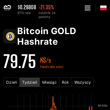
$0.28808
-21.35%
BTG rate
ostatnie 24
godziny
Home
Bitcoin GOLD BTG Wykres Hashrate'u sieci - 2Miners
Bitcoin GOLD
Hashrate
79.75
KS/s
Hashrate sieci
Dzień
Tydzień
Miesiąc
Rok
Wszyscy
80 KS/s