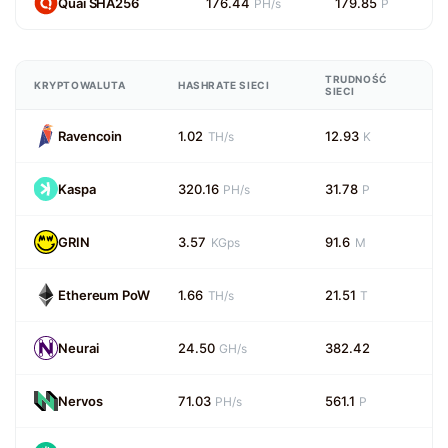
Quai SHA256
176.44
179.85
PH/s
P
TRUDNOŚĆ
KRYPTOWALUTA
HASHRATE SIECI
SIECI
Ravencoin
1.02
12.93
TH/s
K
Kaspa
320.16
31.78
PH/s
P
GRIN
3.57
91.6
KGps
M
Ethereum PoW
1.66
21.51
TH/s
T
Neurai
24.50
382.42
GH/s
Nervos
71.03
561.1
PH/s
P