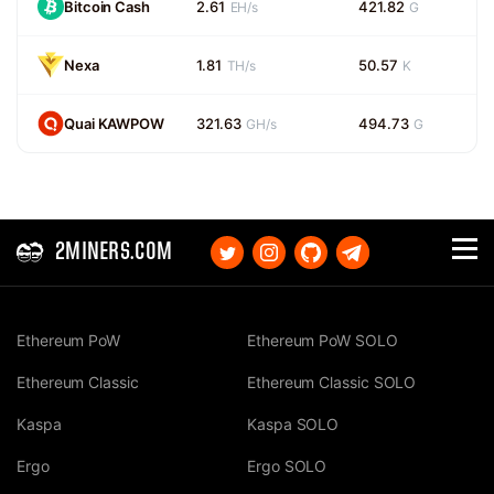
Bitcoin Cash
2.61
421.82
EH/s
G
Nexa
1.81
50.57
TH/s
K
Quai KAWPOW
321.63
494.73
GH/s
G
2MINERS.COM
Ethereum PoW
Ethereum PoW SOLO
Ethereum Classic
Ethereum Classic SOLO
Kaspa
Kaspa SOLO
Ergo
Ergo SOLO