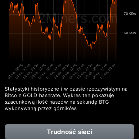
2Miners.com
70 KS/s
60 KS/s
01 sie, 00:00
01 sie, 12:00
02 sie, 00:00
02 sie, 12:00
03 sie, 00:00
03 sie, 12:00
04 sie, 00:00
04 sie, 12:00
05 sie, 00:00
05 sie, 12:00
06 sie, 00:00
06 sie, 12:00
07 sie, 00:00
Statystyki historyczne i w czasie rzeczywistym na
Bitcoin GOLD hashrate. Wykres ten pokazuje
szacunkową ilość haszów na sekundę BTG
wykonywaną przez górników.
Trudność sieci