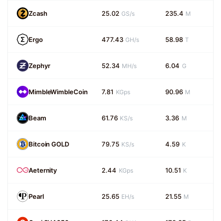
Zcash
25.02
235.4
GS/s
M
Ergo
477.43
58.98
GH/s
T
Zephyr
52.34
6.04
MH/s
G
MimbleWimbleCoin
7.81
90.96
KGps
M
Beam
61.76
3.36
KS/s
M
Bitcoin GOLD
79.75
4.59
KS/s
K
Aeternity
2.44
10.51
KGps
K
Pearl
25.65
21.55
EH/s
M