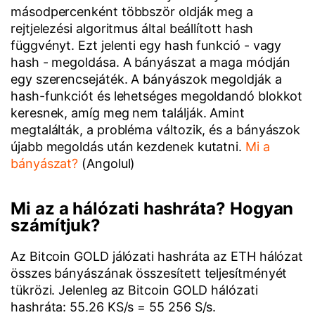
másodpercenként többször oldják meg a
rejtjelezési algoritmus által beállított hash
függvényt. Ezt jelenti egy hash funkció - vagy
hash - megoldása. A bányászat a maga módján
egy szerencsejáték. A bányászok megoldják a
hash-funkciót és lehetséges megoldandó blokkot
keresnek, amíg meg nem találják. Amint
megtalálták, a probléma változik, és a bányászok
újabb megoldás után kezdenek kutatni.
Mi a
bányászat?
(Angolul)
Mi az a hálózati hashráta? Hogyan
számítjuk?
Az Bitcoin GOLD jálózati hashráta az ETH hálózat
összes bányászának összesített teljesítményét
tükrözi. Jelenleg az Bitcoin GOLD hálózati
hashráta: 55.26 KS/s = 55 256 S/s.