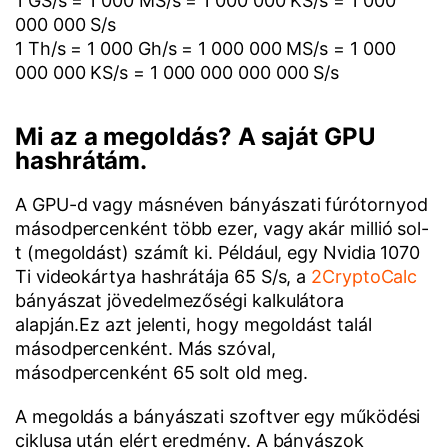
1 GS/s = 1 000 MS/s = 1 000 000 KS/s = 1 000
000 000 S/s
1 Th/s = 1 000 Gh/s = 1 000 000 MS/s = 1 000
000 000 KS/s = 1 000 000 000 000 S/s
Mi az a megoldás? A saját GPU
hashrátám.
A GPU-d vagy másnéven bányászati fúrótornyod
másodpercenként több ezer, vagy akár millió sol-
t (megoldást) számít ki. Például, egy Nvidia 1070
Ti videokártya hashrátája 65 S/s, a
2CryptoCalc
bányászat jövedelmezőségi kalkulátora
alapján.Ez azt jelenti, hogy megoldást talál
másodpercenként. Más szóval,
másodpercenként 65 solt old meg.
A megoldás a bányászati szoftver egy működési
ciklusa után elért eredmény. A bányászok