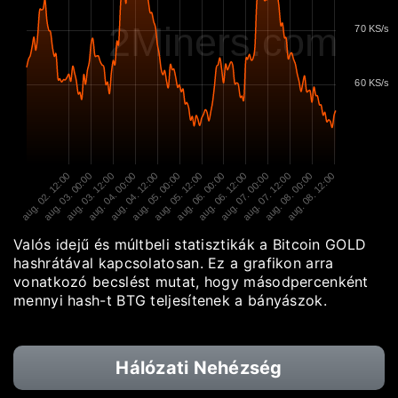
2Miners.com
70 KS/s
60 KS/s
aug. 02. 12:00
aug. 03. 00:00
aug. 03. 12:00
aug. 04. 00:00
aug. 04. 12:00
aug. 05. 00:00
aug. 05. 12:00
aug. 06. 00:00
aug. 06. 12:00
aug. 07. 00:00
aug. 07. 12:00
aug. 08. 00:00
aug. 08. 12:00
Valós idejű és múltbeli statisztikák a Bitcoin GOLD
hashrátával kapcsolatosan. Ez a grafikon arra
vonatkozó becslést mutat, hogy másodpercenként
mennyi hash-t BTG teljesítenek a bányászok.
Hálózati Nehézség