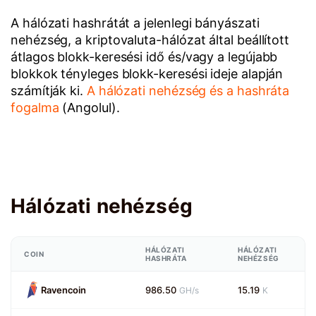
A hálózati hashrátát a jelenlegi bányászati
nehézség, a kriptovaluta-hálózat által beállított
átlagos blokk-keresési idő és/vagy a legújabb
blokkok tényleges blokk-keresési ideje alapján
számítják ki.
A hálózati nehézség és a hashráta
fogalma
(Angolul).
Hálózati nehézség
HÁLÓZATI
HÁLÓZATI
COIN
HASHRÁTA
NEHÉZSÉG
Ravencoin
986.50
15.19
GH/s
K