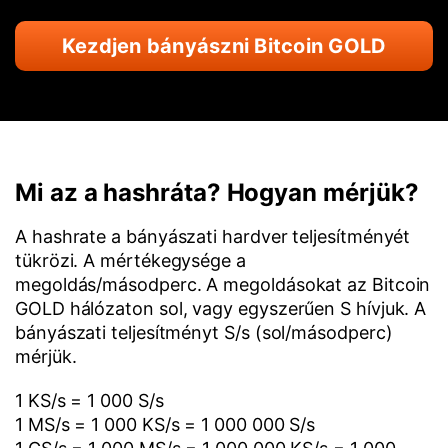
Kezdjen bányászni Bitcoin GOLD
Mi az a hashráta? Hogyan mérjük?
A hashrate a bányászati hardver teljesítményét
tükrözi. A mértékegysége a
megoldás/másodperc. A megoldásokat az Bitcoin
GOLD hálózaton sol, vagy egyszerűen S hívjuk. A
bányászati teljesítményt S/s (sol/másodperc)
mérjük.
1 KS/s = 1 000 S/s
1 MS/s = 1 000 KS/s = 1 000 000 S/s