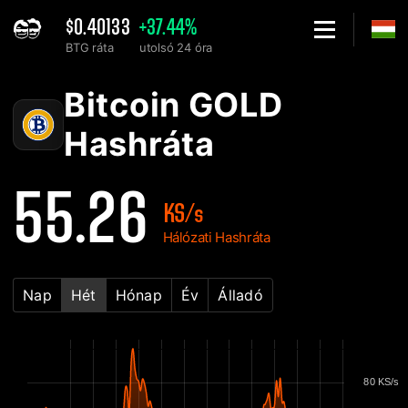
$0.40133
+37.44%
BTG ráta
utolsó 24 óra
Home
Bitcoin GOLD BTG Hálózati hashráta diagram - 2Miners
Bitcoin GOLD
Hashráta
55.26
KS/s
Hálózati Hashráta
Nap
Hét
Hónap
Év
Álladó
80 KS/s