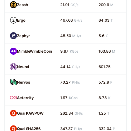
Zcash
21.91
200.6
GS/s
M
Ergo
497.66
64.03
GH/s
T
Zephyr
45.50
5.6
MH/s
G
MimbleWimbleCoin
9.87
103.86
KGps
M
Neurai
44.14
601.75
GH/s
Nervos
70.27
572.9
PH/s
P
Aeternity
1.97
8.78
KGps
K
Quai KAWPOW
262.34
1.25
GH/s
T
Quai SHA256
347.37
332.04
PH/s
P