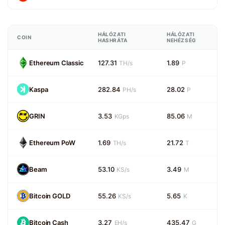
HÁLÓZATI
HÁLÓZATI
COIN
HASHRÁTA
NEHÉZSÉG
Ethereum Classic
127.31
1.89
TH/s
P
Kaspa
282.84
28.02
PH/s
P
GRIN
3.53
85.06
KGps
M
Ethereum PoW
1.69
21.72
TH/s
T
Beam
53.10
3.49
KS/s
M
Bitcoin GOLD
55.26
5.65
KS/s
K
Bitcoin Cash
3.27
435.47
EH/s
G