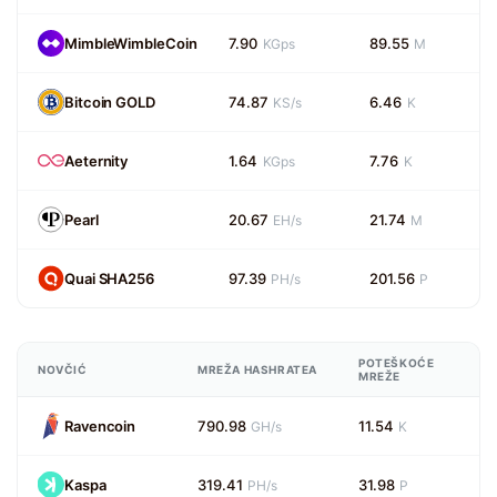
MimbleWimbleCoin
7.90
89.55
KGps
M
Bitcoin GOLD
74.87
6.46
KS/s
K
Aeternity
1.64
7.76
KGps
K
Pearl
20.67
21.74
EH/s
M
Quai SHA256
97.39
201.56
PH/s
P
POTEŠKOĆE
NOVČIĆ
MREŽA HASHRATEA
MREŽE
Ravencoin
790.98
11.54
GH/s
K
Kaspa
319.41
31.98
PH/s
P