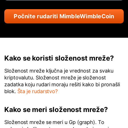
Počnite rudariti MimbleWimbleCoin
Kako se koristi složenost mreže?
Složenost mreže ključna je vrednost za svaku
kriptovalutu. Složenost mreže je složenost
zadatka koju rudari moraju rešiti kako bi pronašli
blok.
Šta je rudarstvo?
Kako se meri složenost mreže?
Složenost mreže se meri u Gp (graph). To