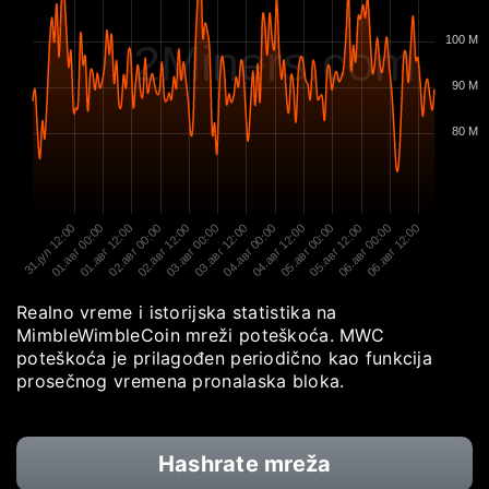
100 M
2Miners.com
90 M
80 M
31.јул 12:00
01.авг 00:00
01.авг 12:00
02.авг 00:00
02.авг 12:00
03.авг 00:00
03.авг 12:00
04.авг 00:00
04.авг 12:00
05.авг 00:00
05.авг 12:00
06.авг 00:00
06.авг 12:00
Realno vreme i istorijska statistika na
MimbleWimbleCoin mreži poteškoća. MWC
poteškoća je prilagođen periodično kao funkcija
prosečnog vremena pronalaska bloka.
Hashrate mreža