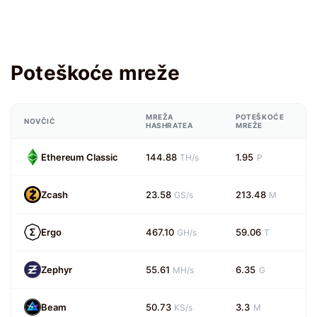
Poteškoće mreže
MREŽA
POTEŠKOĆE
NOVČIĆ
HASHRATEA
MREŽE
Ethereum Classic
144.88
1.95
TH/s
P
Zcash
23.58
213.48
GS/s
M
Ergo
467.10
59.06
GH/s
T
Zephyr
55.61
6.35
MH/s
G
Beam
50.73
3.3
KS/s
M