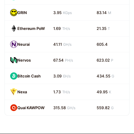
GRIN
3.95
83.14
KGps
M
Ethereum PoW
1.69
21.35
TH/s
T
Neurai
41.11
605.4
GH/s
Nervos
67.54
623.02
PH/s
P
Bitcoin Cash
3.09
434.55
EH/s
G
Nexa
1.73
49.95
TH/s
K
Quai KAWPOW
315.58
559.82
GH/s
G