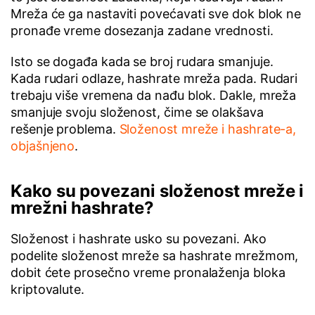
Mreža će ga nastaviti povećavati sve dok blok ne
pronađe vreme dosezanja zadane vrednosti.
Isto se događa kada se broj rudara smanjuje.
Kada rudari odlaze, hashrate mreža pada. Rudari
trebaju više vremena da nađu blok. Dakle, mreža
smanjuje svoju složenost, čime se olakšava
rešenje problema.
Složenost mreže i hashrate-a,
objašnjeno
.
Kako su povezani složenost mreže i
mrežni hashrate?
Složenost i hashrate usko su povezani. Ako
podelite složenost mreže sa hashrate mrežmom,
dobit ćete prosečno vreme pronalaženja bloka
kriptovalute.