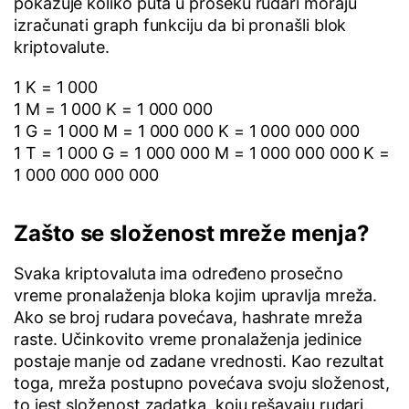
pokazuje koliko puta u proseku rudari moraju
izračunati graph funkciju da bi pronašli blok
kriptovalute.
1 K = 1 000
1 M = 1 000 K = 1 000 000
1 G = 1 000 M = 1 000 000 K = 1 000 000 000
1 T = 1 000 G = 1 000 000 M = 1 000 000 000 K =
1 000 000 000 000
Zašto se složenost mreže menja?
Svaka kriptovaluta ima određeno prosečno
vreme pronalaženja bloka kojim upravlja mreža.
Ako se broj rudara povećava, hashrate mreža
raste. Učinkovito vreme pronalaženja jedinice
postaje manje od zadane vrednosti. Kao rezultat
toga, mreža postupno povećava svoju složenost,
to jest složenost zadatka, koju rešavaju rudari.