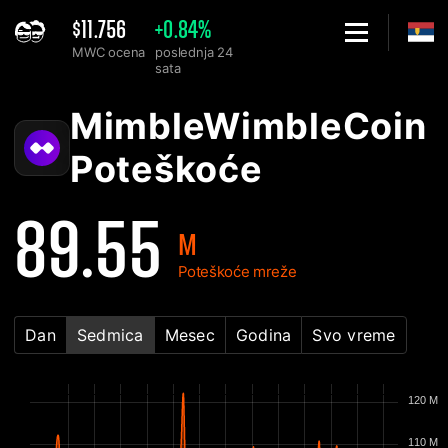
$11.756
+0.84%
MWC ocena
poslednja 24
sata
Home
MimbleWimbleCoin MWC grafikon mrežnih poteškoća - 2Miners
MimbleWimbleCoin
Poteškoće
89.55
M
Poteškoće mreže
Dan
Sedmica
Mesec
Godina
Svo vreme
120 M
110 M