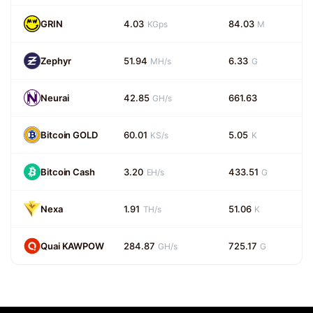
GRIN
4.03
84.03
KGps
M
Zephyr
51.94
6.33
MH/s
G
Neurai
42.85
661.63
GH/s
Bitcoin GOLD
60.01
5.05
KS/s
K
Bitcoin Cash
3.20
433.51
EH/s
G
Nexa
1.91
51.06
TH/s
K
Quai KAWPOW
284.87
725.17
GH/s
G