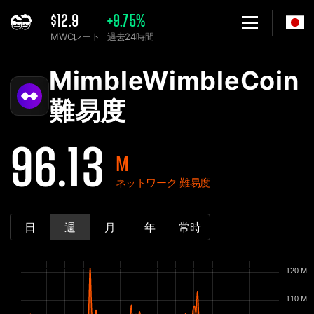
$12.9
+9.75%
MWCレート
過去24時間
Home
MimbleWimbleCoin MWC ネットワーク難易度グラフ - 2Miners
MimbleWimbleCoin
難易度
96.13
M
ネットワーク 難易度
日
週
月
年
常時
120 M
110 M