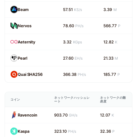
Beam
57.51
3.39
KS/s
M
Nervos
78.60
566.77
PH/s
P
Aeternity
3.32
12.82
KGps
K
Pearl
27.60
21.33
EH/s
M
Quai SHA256
366.38
185.77
PH/s
P
ネットワークハッシュレ
ネットワークの難
コイン
ート
易度
Ravencoin
903.70
12.07
GH/s
K
Kaspa
323.10
32.36
PH/s
P