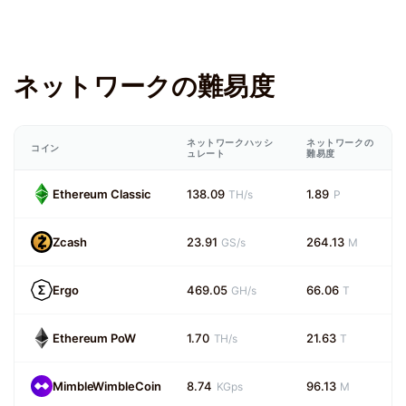
ネットワークの難易度
ネットワークハッシ
ネットワークの
コイン
ュレート
難易度
Ethereum Classic
138.09
1.89
TH/s
P
Zcash
23.91
264.13
GS/s
M
Ergo
469.05
66.06
GH/s
T
Ethereum PoW
1.70
21.63
TH/s
T
MimbleWimbleCoin
8.74
96.13
KGps
M