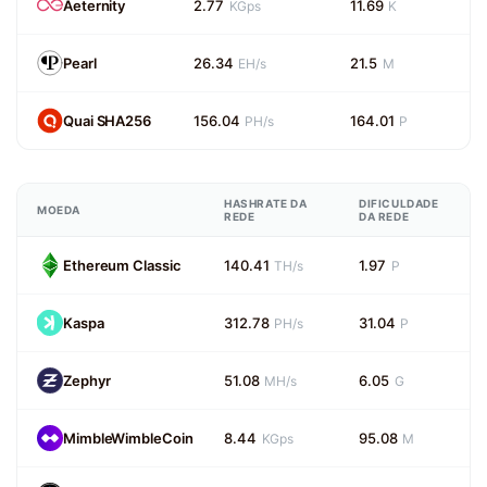
Aeternity
2.77
11.69
KGps
K
Pearl
26.34
21.5
EH/s
M
Quai SHA256
156.04
164.01
PH/s
P
HASHRATE DA
DIFICULDADE
MOEDA
REDE
DA REDE
Ethereum Classic
140.41
1.97
TH/s
P
Kaspa
312.78
31.04
PH/s
P
Zephyr
51.08
6.05
MH/s
G
MimbleWimbleCoin
8.44
95.08
KGps
M