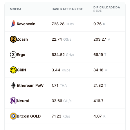
DIFICULDADE DA
MOEDA
HASHRATE DA REDE
REDE
Ravencoin
728.28
9.76
GH/s
K
Zcash
22.74
203.27
GS/s
M
Ergo
634.52
66.19
GH/s
T
GRIN
3.44
84.18
KGps
M
Ethereum PoW
1.71
21.82
TH/s
T
Neurai
32.66
416.7
GH/s
Bitcoin GOLD
71.23
4.07
KS/s
K