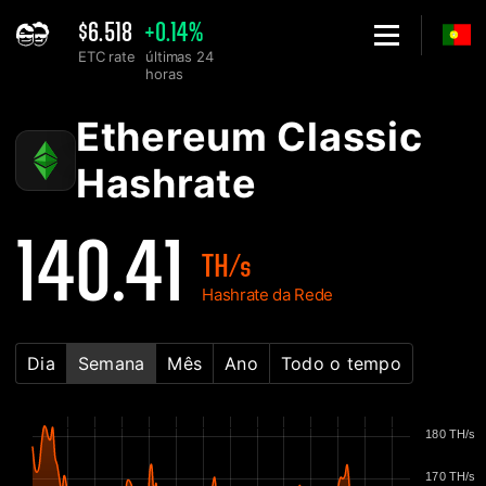
$6.518
+0.14%
ETC rate
últimas 24
horas
Home
Gráfico de Hashrate da Rede de Ethereum Classic ETC - 2Miner
Ethereum Classic
Hashrate
140.41
TH/s
Hashrate da Rede
Dia
Semana
Mês
Ano
Todo o tempo
180 TH/s
170 TH/s