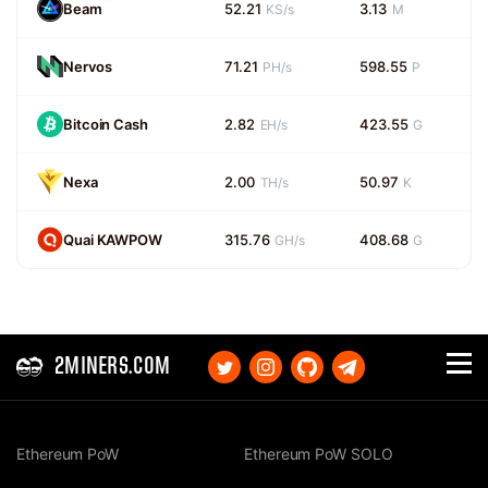
Beam
52.21
3.13
KS/s
M
Nervos
71.21
598.55
PH/s
P
Bitcoin Cash
2.82
423.55
EH/s
G
Nexa
2.00
50.97
TH/s
K
Quai KAWPOW
315.76
408.68
GH/s
G
2MINERS.COM
Ethereum PoW
Ethereum PoW SOLO