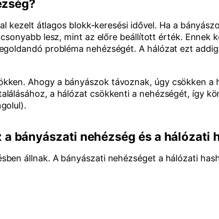
hézség?
tal kezelt átlagos blokk-keresési idővel. Ha a bányás
lacsonyabb lesz, mint az előre beállított érték. Enn
egoldandó probléma nehézségét. A hálózat ezt addig n
ökken. Ahogy a bányászok távoznak, úgy csökken a h
alálásához, a hálózat csökkenti a nehézségét, így 
golul).
a bányászati nehézség és a hálózati 
sben állnak. A bányászati nehézséget a hálózati hash