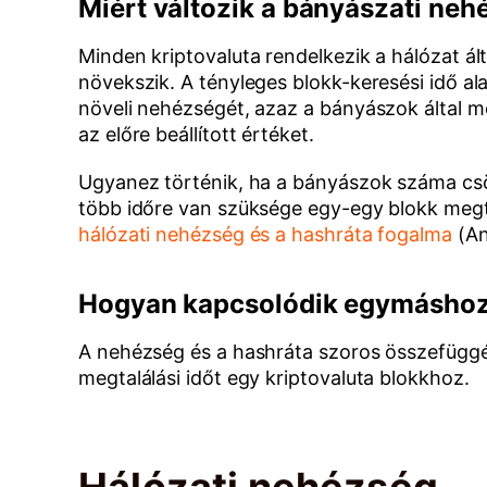
Miért változik a bányászati ne
Minden kriptovaluta rendelkezik a hálózat ál
növekszik. A tényleges blokk-keresési idő a
növeli nehézségét, azaz a bányászok által m
az előre beállított értéket.
Ugyanez történik, ha a bányászok száma cs
több időre van szüksége egy-egy blokk megt
hálózati nehézség és a hashráta fogalma
(An
Hogyan kapcsolódik egymáshoz 
A nehézség és a hashráta szoros összefüggé
megtalálási időt egy kriptovaluta blokkhoz.
Hálózati nehézség