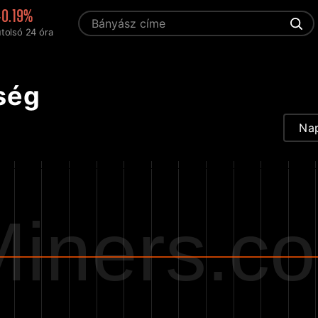
-0.19%
utolsó 24 óra
ség
Na
iners.c