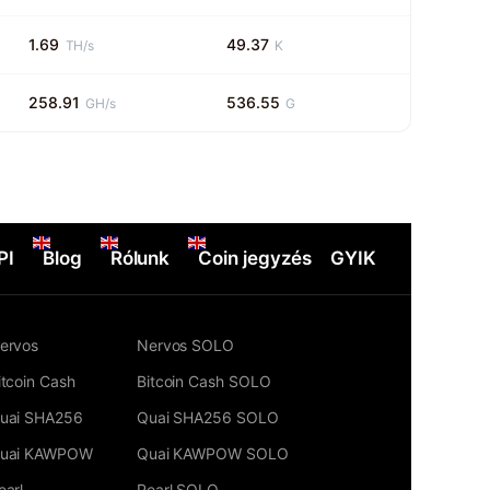
1.69
49.37
TH/s
K
258.91
536.55
GH/s
G
PI
Blog
Rólunk
Coin jegyzés
GYIK
ervos
Nervos SOLO
itcoin Cash
Bitcoin Cash SOLO
uai SHA256
Quai SHA256 SOLO
uai KAWPOW
Quai KAWPOW SOLO
earl
Pearl SOLO