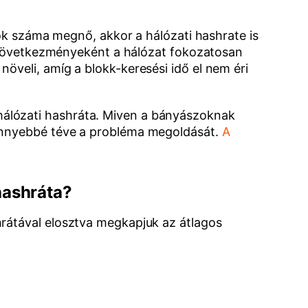
zok száma megnő, akkor a hálózati hashrate is
ek következményeként a hálózat fokozatosan
öveli, amíg a blokk-keresési idő el nem éri
álózati hashráta. Miven a bányászoknak
könnyebbé téve a probléma megoldását.
A
hashráta?
rátával elosztva megkapjuk az átlagos