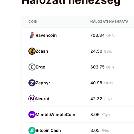
COIN
HÁLÓZATI HASHRÁTA
Ravencoin
703.84
GH/s
Zcash
24.50
GS/s
Ergo
603.75
GH/s
Zephyr
40.98
MH/s
Neurai
42.32
GH/s
MimbleWimbleCoin
8.06
KGps
Bitcoin Cash
3.05
EH/s