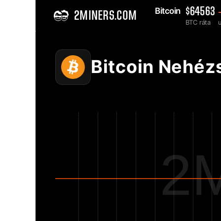
Bitcoin 
$64563
2MINERS.COM
BTC ráta
Home
Bitcoin BTC Hálózati nehézség diagram - 2Miners
Bitcoin Nehéz
2M