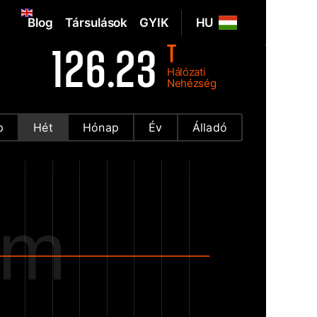
Blog
Társulások
GYIK
HU
T
126.23
Hálózati
Nehézség
p
Hét
Hónap
Év
Álladó
om