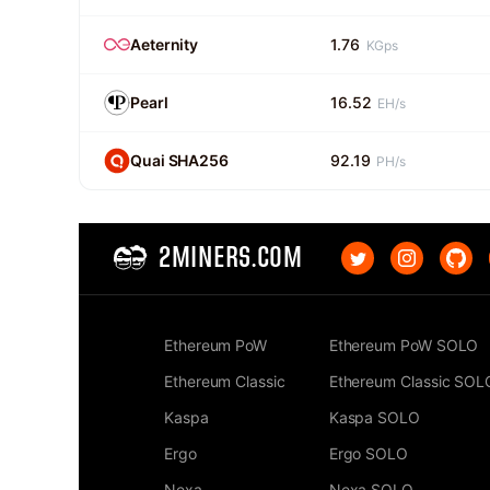
Aeternity
1.76
KGps
Pearl
16.52
EH/s
Quai SHA256
92.19
PH/s
2MINERS.COM
Ethereum PoW
Ethereum PoW SOLO
Ethereum Classic
Ethereum Classic SOL
Kaspa
Kaspa SOLO
Ergo
Ergo SOLO
Nexa
Nexa SOLO