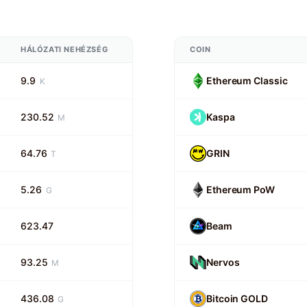
HÁLÓZATI NEHÉZSÉG
COIN
9.9
Ethereum Classic
K
230.52
Kaspa
M
64.76
GRIN
T
5.26
Ethereum PoW
G
623.47
Beam
93.25
Nervos
M
436.08
Bitcoin GOLD
G