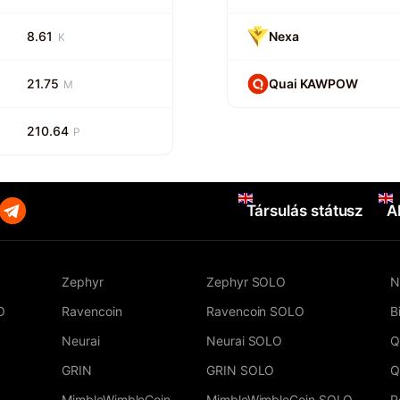
8.61
Nexa
K
21.75
Quai KAWPOW
M
210.64
P
Társulás státusz
A
Zephyr
Zephyr SOLO
N
O
Ravencoin
Ravencoin SOLO
B
Neurai
Neurai SOLO
Q
GRIN
GRIN SOLO
Q
MimbleWimbleCoin
MimbleWimbleCoin SOLO
P