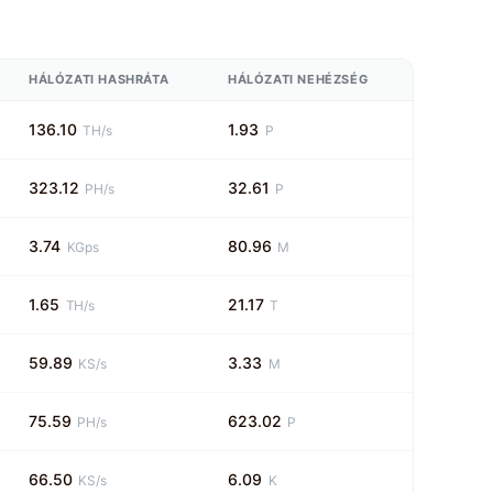
HÁLÓZATI HASHRÁTA
HÁLÓZATI NEHÉZSÉG
136.10
1.93
TH/s
P
323.12
32.61
PH/s
P
3.74
80.96
KGps
M
1.65
21.17
TH/s
T
59.89
3.33
KS/s
M
75.59
623.02
PH/s
P
66.50
6.09
KS/s
K