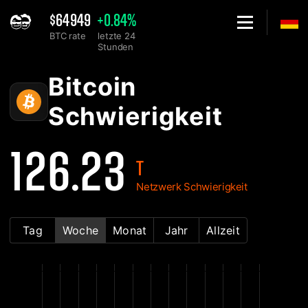
$64949
+0.84%
BTC rate
letzte 24
Stunden
Home
Bitcoin BTC Netzwerk-Schwierigkeitsdiagramm - 2Miners
Bitcoin
Schwierigkeit
126.23
T
Netzwerk Schwierigkeit
Tag
Woche
Monat
Jahr
Allzeit