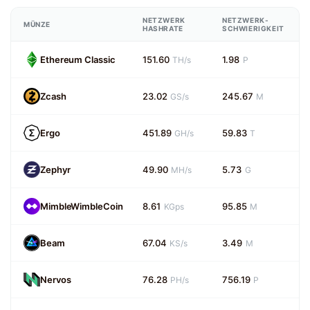
NETZWERK
NETZWERK-
MÜNZE
HASHRATE
SCHWIERIGKEIT
Ethereum Classic
151.60
1.98
TH/s
P
Zcash
23.02
245.67
GS/s
M
Ergo
451.89
59.83
GH/s
T
Zephyr
49.90
5.73
MH/s
G
MimbleWimbleCoin
8.61
95.85
KGps
M
Beam
67.04
3.49
KS/s
M
Nervos
76.28
756.19
PH/s
P