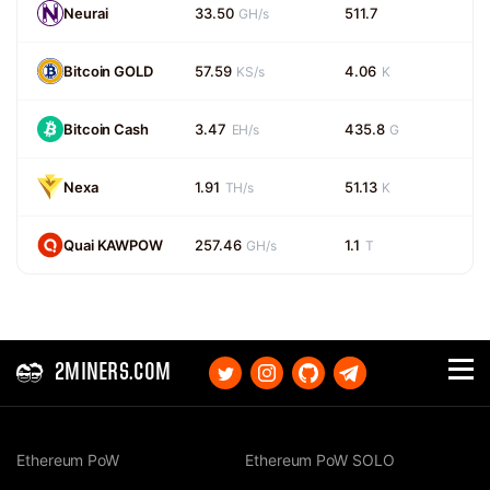
Neurai
33.50
511.7
GH/s
Bitcoin GOLD
57.59
4.06
KS/s
K
Bitcoin Cash
3.47
435.8
EH/s
G
Nexa
1.91
51.13
TH/s
K
Quai KAWPOW
257.46
1.1
GH/s
T
2MINERS.COM
Ethereum PoW
Ethereum PoW SOLO