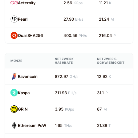
Aeternity
2.56
11.21
KGps
K
Pearl
27.90
21.24
EH/s
M
Quai SHA256
400.56
216.04
PH/s
P
NETZWERK
NETZWERK-
MÜNZE
HASHRATE
SCHWIERIGKEIT
Ravencoin
872.97
12.92
GH/s
K
Kaspa
311.93
31.1
PH/s
P
GRIN
3.95
87
KGps
M
Ethereum PoW
1.65
21.38
TH/s
T