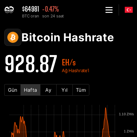
$64981
-0.47%
BTC oran
son 24 saat
Home
Bitcoin BTC Ağ Hashrate Grafiği - 2Miners
Bitcoin Hashrate
928.87
EH/s
Ağ Hashrate'i
Gün
Hafta
Ay
Yıl
Tüm
1.10 ZH/s
1 ZH/s