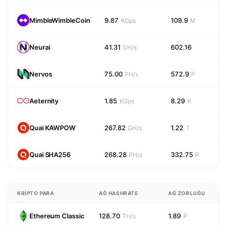
MimbleWimbleCoin
9.87
109.9
KGps
M
Neurai
41.31
602.16
GH/s
Nervos
75.00
572.9
PH/s
P
Aeternity
1.85
8.29
KGps
K
Quai KAWPOW
267.82
1.22
GH/s
T
Quai SHA256
268.28
332.75
PH/s
P
KRIPTO PARA
AĞ HASHRATE
AĞ ZORLUĞU
Ethereum Classic
128.70
1.89
TH/s
P