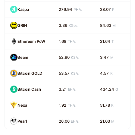
Kaspa
276.94
28.07
PH/s
P
GRIN
3.36
84.63
KGps
M
Ethereum PoW
1.68
21.64
TH/s
T
Beam
52.90
3.47
KS/s
M
Bitcoin GOLD
53.57
4.57
KS/s
K
Bitcoin Cash
3.21
434.24
EH/s
G
Nexa
1.92
51.78
TH/s
K
Pearl
26.06
21.03
EH/s
M