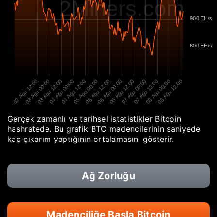
2Miners.com
900 EH/s
800 EH/s
02 Ağu 12:00
03 Ağu 00:00
03 Ağu 12:00
04 Ağu 00:00
04 Ağu 12:00
05 Ağu 00:00
05 Ağu 12:00
06 Ağu 00:00
06 Ağu 12:00
07 Ağu 00:00
07 Ağu 12:00
08 Ağu 00:00
08 Ağu 12:00
Gerçek zamanlı ve tarihsel istatistikler Bitcoin
hashratede. Bu grafik BTC madencilerinin saniyede
kaç çıkarım yaptığının ortalamasını gösterir.
Ağ Zorluğu
Madenciliğe Başla Bitcoin