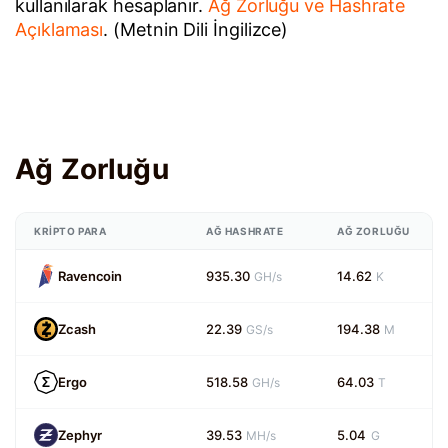
kullanılarak hesaplanır.
Ağ Zorluğu ve Hashrate
Açıklaması
. (Metnin Dili İngilizce)
Ağ Zorluğu
KRIPTO PARA
AĞ HASHRATE
AĞ ZORLUĞU
Ravencoin
935.30
14.62
GH/s
K
Zcash
22.39
194.38
GS/s
M
Ergo
518.58
64.03
GH/s
T
Zephyr
39.53
5.04
MH/s
G