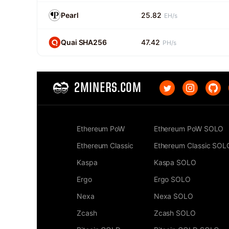
Pearl
25.82
EH/s
Quai SHA256
47.42
PH/s
2MINERS.COM
Ethereum PoW
Ethereum PoW SOLO
Ethereum Classic
Ethereum Classic SOL
Kaspa
Kaspa SOLO
Ergo
Ergo SOLO
Nexa
Nexa SOLO
Zcash
Zcash SOLO