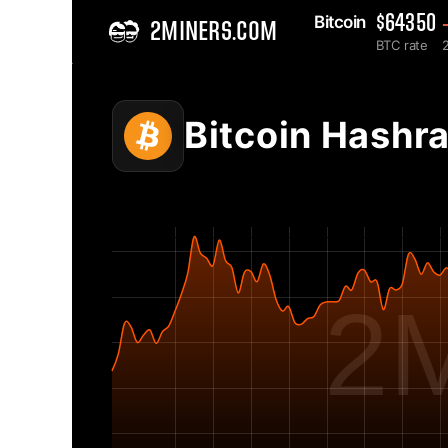
Bitcoin 
$64350
2MINERS.COM
BTC rate
2
Home
Bitcoin BTC Grafik Network Hashrate - 2Miners
Bitcoin Hashr
2M