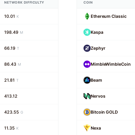
NETWORK DIFFICULTY
COIN
10.01
Ethereum Classic
K
198.49
Kaspa
M
66.19
Zephyr
T
86.43
MimbleWimbleCoin
M
21.81
Beam
T
413.12
Nervos
423.55
Bitcoin GOLD
G
11.35
Nexa
K