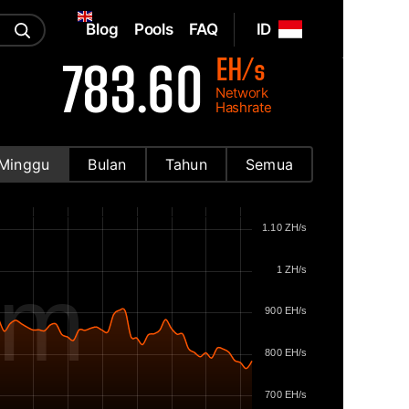
Blog
Pools
FAQ
ID
EH/s
783.60
Network
Hashrate
Minggu
Bulan
Tahun
Semua
1.10 ZH/s
1 ZH/s
om
900 EH/s
800 EH/s
700 EH/s