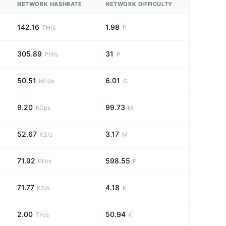
NETWORK HASHRATE
NETWORK DIFFICULTY
142.16
1.98
TH/s
P
305.89
31
PH/s
P
50.51
6.01
MH/s
G
9.20
99.73
KGps
M
52.67
3.17
KS/s
M
71.92
598.55
PH/s
P
71.77
4.18
KS/s
K
2.00
50.94
TH/s
K