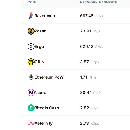
COIN
NETWORK HASHRATE
Ravencoin
687.48
GH/s
Zcash
23.91
GS/s
Ergo
626.12
GH/s
GRIN
3.57
KGps
Ethereum PoW
1.71
TH/s
Neurai
30.44
GH/s
Bitcoin Cash
2.82
EH/s
Aeternity
2.73
KGps