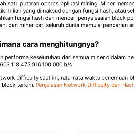
elah satu putaran operasi aplikasi mining. Miner meme
tik. Inilah yang dimaksud dengan fungsi hash, atau se
hkan fungsi hash dan mencari penyelesaian block p
h, dan miner dari seluruh dunia memulai pencarian so
aimana cara menghitungnya?
n performa keseluruhan dari semua miner didalam net
603 118 475 916 100 000 h/s.
rk difficulty saat ini, rata-rata waktu penemuan bl
block terkini.
Penjelasan Network Difficulty dan Has