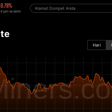
-0.78%
4 jam terakhir
ate
Hari
iners.c