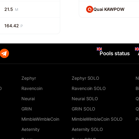
21.5
Quai KAWPOW
M
164.42
P
Pools status
Zephyr
Zephyr SOLO
N
O
Ravencoin
Ravencoin SOLO
B
Neurai
Neurai SOLO
Q
GRIN
GRIN SOLO
Q
MimbleWimbleCoin
MimbleWimbleCoin SOLO
P
Aeternity
Aeternity SOLO