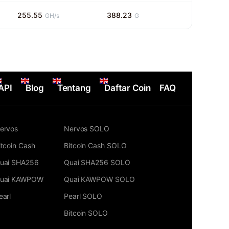
255.55
388.23
GH/s
G
API
Blog
Tentang
Daftar Coin
FAQ
ervos
Nervos SOLO
itcoin Cash
Bitcoin Cash SOLO
uai SHA256
Quai SHA256 SOLO
uai KAWPOW
Quai KAWPOW SOLO
earl
Pearl SOLO
Bitcoin SOLO