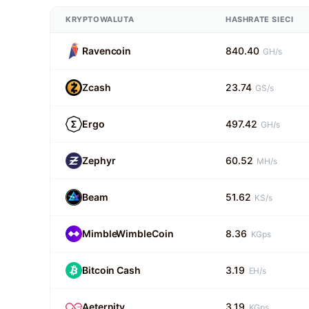
KRYPTOWALUTA
HASHRATE SIECI
Ravencoin
840.40
GH/s
Zcash
23.74
GS/s
Ergo
497.42
GH/s
Zephyr
60.52
MH/s
Beam
51.62
KS/s
MimbleWimbleCoin
8.36
KGps
Bitcoin Cash
3.19
EH/s
Aeternity
3.19
KGps