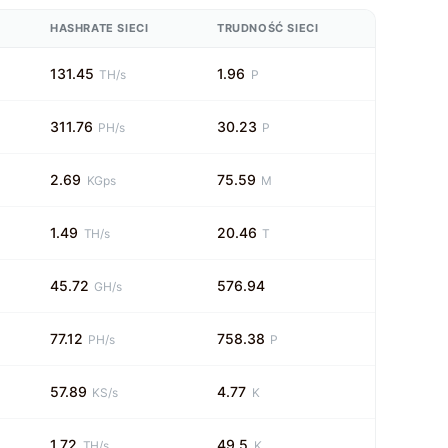
HASHRATE SIECI
TRUDNOŚĆ SIECI
131.45
1.96
TH/s
P
311.76
30.23
PH/s
P
2.69
75.59
KGps
M
1.49
20.46
TH/s
T
45.72
576.94
GH/s
77.12
758.38
PH/s
P
57.89
4.77
KS/s
K
1.72
49.5
TH/s
K