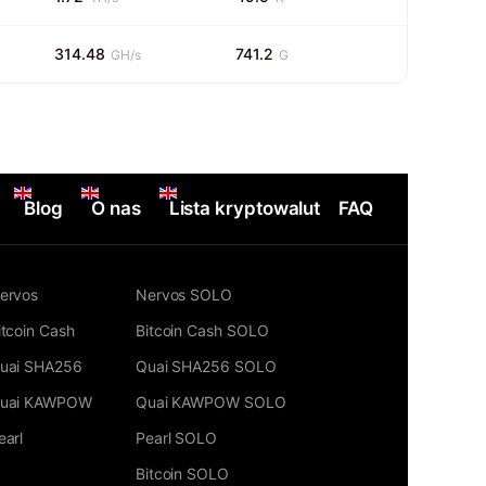
314.48
741.2
GH/s
G
Blog
O nas
Lista kryptowalut
FAQ
ervos
Nervos SOLO
itcoin Cash
Bitcoin Cash SOLO
uai SHA256
Quai SHA256 SOLO
uai KAWPOW
Quai KAWPOW SOLO
earl
Pearl SOLO
Bitcoin SOLO