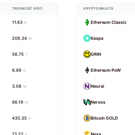
TRUDNOŚĆ SIECI
KRYPTOWALUTA
11.63
Ethereum Classic
K
206.34
Kaspa
M
56.75
GRIN
T
6.69
Ethereum PoW
G
3.08
Neurai
M
96.19
Nervos
M
435.35
Bitcoin GOLD
G
13.22
Nexa
K