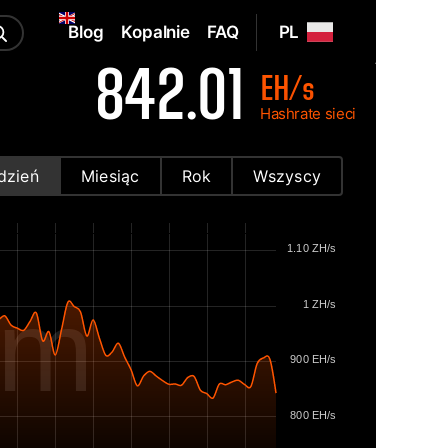
Blog
Kopalnie
FAQ
PL
842.01
EH/s
Hashrate sieci
dzień
Miesiąc
Rok
Wszyscy
1.10 ZH/s
om
1 ZH/s
900 EH/s
800 EH/s