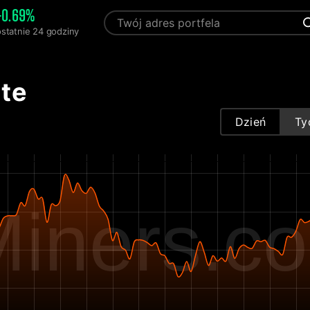
+0.69%
ostatnie 24 godziny
ate
Dzień
Ty
iners.c