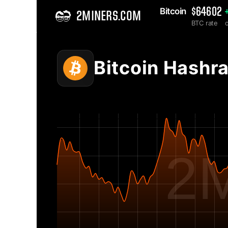
Bitcoin 
$64602
2MINERS.COM
BTC rate
Home
Bitcoin BTC Wykres Hashrate'u sieci - 2Miners
Bitcoin Hashr
2M