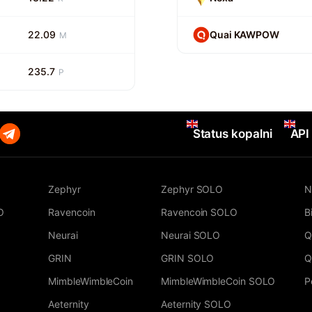
22.09
Quai KAWPOW
M
235.7
P
Status kopalni
API
Zephyr
Zephyr SOLO
N
O
Ravencoin
Ravencoin SOLO
B
Neurai
Neurai SOLO
Q
GRIN
GRIN SOLO
Q
MimbleWimbleCoin
MimbleWimbleCoin SOLO
P
Aeternity
Aeternity SOLO