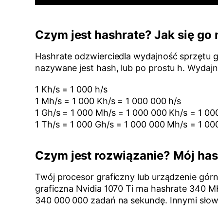
Czym jest hashrate? Jak się go
Hashrate odzwierciedla wydajność sprzętu g
nazywane jest hash, lub po prostu h. Wydajn
1 Kh/s = 1 000 h/s
1 Mh/s = 1 000 Kh/s = 1 000 000 h/s
1 Gh/s = 1 000 Mh/s = 1 000 000 Kh/s = 1 00
1 Th/s = 1 000 Gh/s = 1 000 000 Mh/s = 1 0
Czym jest rozwiązanie? Mój has
Twój procesor graficzny lub urządzenie górni
graficzna Nvidia 1070 Ti ma hashrate 340 M
340 000 000 zadań na sekundę. Innymi słowy