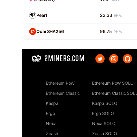
Pearl
22.33
EH/s
Quai SHA256
96.75
PH/s
2MINERS.COM
Ethereum PoW
Ethereum PoW SOLO
Ethereum Classic
Ethereum Classic SOL
Kaspa
Kaspa SOLO
Ergo
Ergo SOLO
Nexa
Nexa SOLO
Zcash
Zcash SOLO