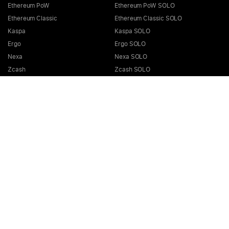
Ethereum PoW
Ethereum PoW SOLO
Ethereum Classic
Ethereum Classic SOLO
Kaspa
Kaspa SOLO
Ergo
Ergo SOLO
Nexa
Nexa SOLO
Zcash
Zcash SOLO
Bitcoin GOLD
Bitcoin GOLD SOLO
Zephyr
Zephyr SOLO
Ravencoin
Ravencoin SOLO
Neurai
Neurai SOLO
GRIN
GRIN SOLO
MimbleWimbleCoin
MimbleWimbleCoin SOLO
Aeternity
Aeternity SOLO
Beam
Beam SOLO
Nervos
Nervos SOLO
Bitcoin Cash
Bitcoin Cash SOLO