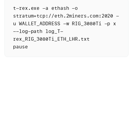
t-rex.exe -a ethash -o 
stratum+tcp://eth.2miners.com:2020 -
u WALLET_ADDRESS -w RIG_3080Ti -p x 
--log-path log_T-
rex_RIG_3080Ti_ETH_LHR.txt
