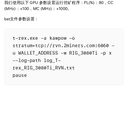
我们使用以下 GPU 参数设置运行挖矿程序：PL(%)：80，CC
(MHz)：+100，MC (MHz)：+1000。
bat文件参数设置：
t-rex.exe -a kawpow -o 
stratum+tcp://rvn.2miners.com:6060 -
u WALLET_ADDRESS -w RIG_3080Ti -p x 
--log-path log_T-
rex_RIG_3080Ti_RVN.txt
