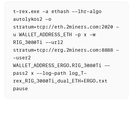
t-rex.exe -a ethash --lhr-algo 
autolykos2 -o 
stratum+tcp://eth.2miners.com:2020 -
u WALLET_ADDRESS_ETH -p x -w 
RIG_3080Ti --url2 
stratum+tcp://erg.2miners.com:8888 -
-user2 
WALLET_ADDRESS_ERGO.RIG_3080Ti --
pass2 x --log-path log_T-
rex_RIG_3080Ti_dual_ETH+ERGO.txt
