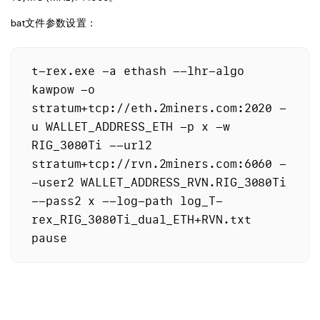
bat文件参数设置：
t-rex.exe -a ethash --lhr-algo 
kawpow -o 
stratum+tcp://eth.2miners.com:2020 -
u WALLET_ADDRESS_ETH -p x -w 
RIG_3080Ti --url2 
stratum+tcp://rvn.2miners.com:6060 -
-user2 WALLET_ADDRESS_RVN.RIG_3080Ti 
--pass2 x --log-path log_T-
rex_RIG_3080Ti_dual_ETH+RVN.txt
