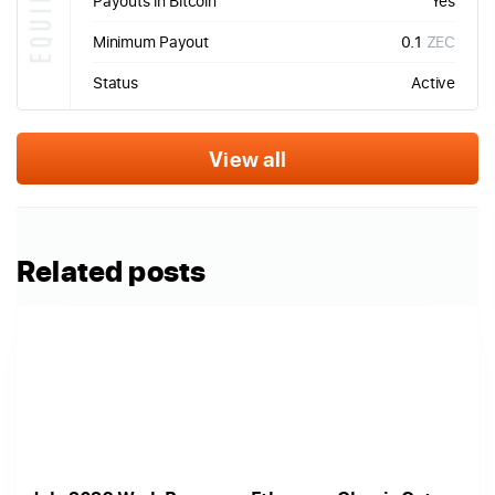
Payouts in Bitcoin
Yes
Minimum Payout
0.1
ZEC
Status
Active
View all
Related posts