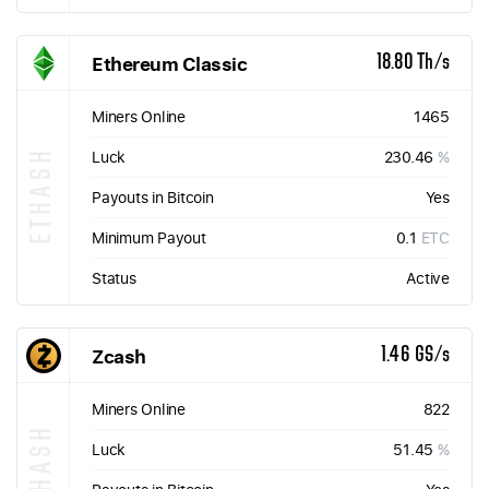
Ethereum Classic
18.80 Th/s
Miners Online
1465
ETHASH
Luck
230.46
%
Payouts in Bitcoin
Yes
Minimum Payout
0.1
ETC
Status
Active
Zcash
1.46 GS/s
Miners Online
822
EQUIHASH
Luck
51.45
%