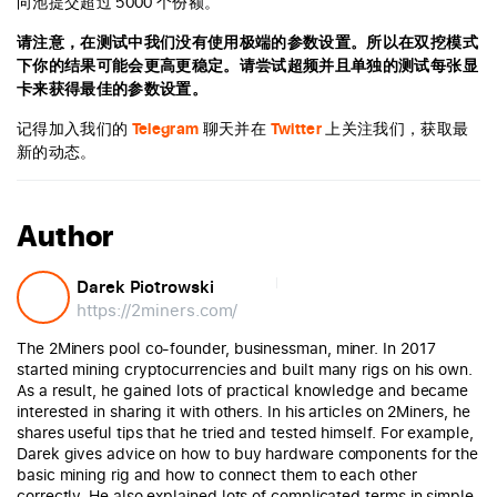
向池提交超过 5000 个份额。
请注意，在测试中我们没有使用极端的参数设置。所以在双挖模式
下你的结果可能会更高更稳定。请尝试超频并且单独的测试每张显
卡来获得最佳的参数设置。
记得加入我们的
Telegram
聊天并在
Twitter
上关注我们，获取最
新的动态。
Author
Darek Piotrowski
https://2miners.com/
The 2Miners pool co-founder, businessman, miner. In 2017
started mining cryptocurrencies and built many rigs on his own.
As a result, he gained lots of practical knowledge and became
interested in sharing it with others. In his articles on 2Miners, he
shares useful tips that he tried and tested himself. For example,
Darek gives advice on how to buy hardware components for the
basic mining rig and how to connect them to each other
correctly. He also explained lots of complicated terms in simple