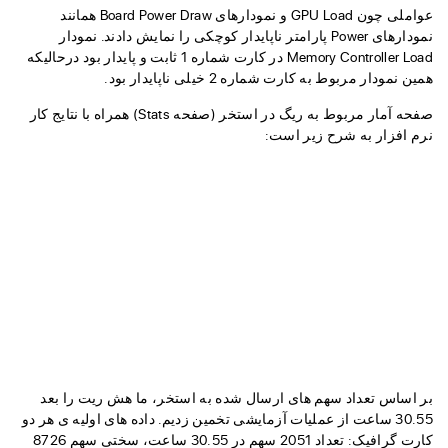
عواملی چون GPU Load و نمودارهای Board Power Draw همانند
نمودارهای Power پارامتر ناپایدار کوچکی را نمایش دادند. نمودار
Memory Controller Load در کارت شماره 1 ثابت و پایدار بود درحالیکه
همین نمودار مربوط به کارت شماره 2 خیلی ناپایدار بود.
صفحه آمار مربوط به ریگ در استخر (صفحه Stats) همراه با نتایج کار
نرم افزار به شرح زیر است:
بر اساس تعداد سهم های ارسال شده به استخر، ما هش ریت را بعد
30.55 ساعت از عملیات آزمایشی تخمین زدیم. داده های اولیه ی هر دو
کارت گرافیک: تعداد 2051 سهم در 30.55 ساعت، سختی سهم 8726