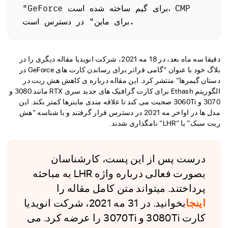
"GeForce برای گیم ساخته شده است، CMP 
برای ماین" در دسترس است.
دقیقا سه ماه بعد، در 18 مه 2021، شرکت انویدیا مقاله دیگری را در
بلاگ خود با عنوان “گامی فراتر برای رساندن کارت های GeForce در
دستان گیمرها” منتشر کرد. این مقاله درباره ی کاهش هش ریت در
الگوریتم Ethash برای کارت گرافیک های جدید سری RTX مانند 3080 و
3070 و 3060Ti صحبت می کند تا علاقه مندی ماینرها کمتر بکند. این
مدل ها در اواخر مه 2021 در دسترس قرار گرفتند و با شناسه “هش
ریت سبک” یا “LHR” نامگذاری شدند.
درست پس از این پست، کارشناسان
بصورت فعالی درباره واژه LHR به مباحثه
پرداختند. میتواند متن کامل مقاله را
اینجا
بخوانید. در 31 مه 2021، شرکت انویدیا
کارت 3080Ti و 3070Ti را عرضه کرد. می