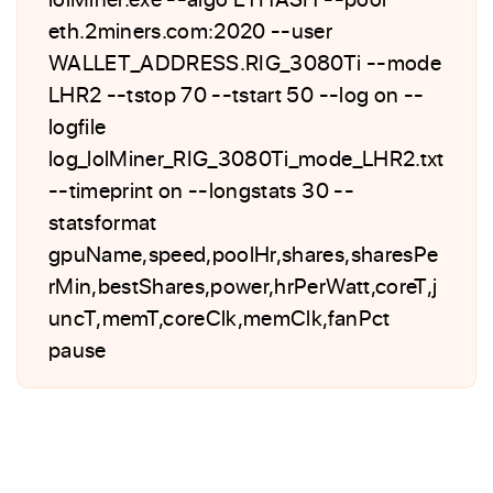
eth.2miners.com:2020 --user
WALLET_ADDRESS.RIG_3080Ti --mode
LHR2 --tstop 70 --tstart 50 --log on --
logfile
log_lolMiner_RIG_3080Ti_mode_LHR2.txt
--timeprint on --longstats 30 --
statsformat
gpuName,speed,poolHr,shares,sharesPe
rMin,bestShares,power,hrPerWatt,coreT,j
uncT,memT,coreClk,memClk,fanPct
pause