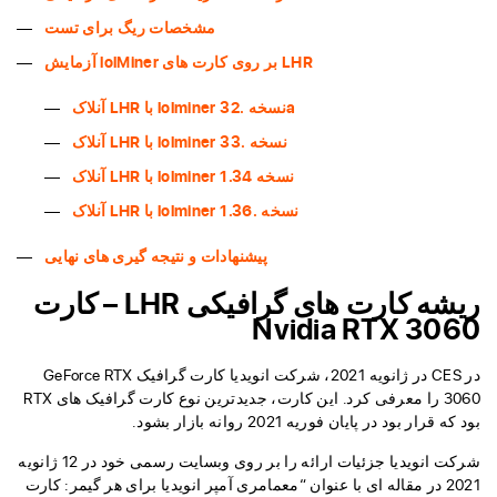
مشخصات ریگ برای تست
آزمایش lolMiner بر روی کارت های LHR
آنلاک LHR با lolminer نسخه .32a
آنلاک LHR با lolminer نسخه .33
آنلاک LHR با lolminer نسخه 1.34
آنلاک LHR با lolminer نسخه .1.36
پیشنهادات و نتیجه گیری های نهایی
ریشه کارت های گرافیکی LHR – کارت
Nvidia RTX 3060
در CES در ژانویه 2021، شرکت انویدیا کارت گرافیک GeForce RTX
3060 را معرفی کرد. این کارت، جدیدترین نوع کارت گرافیک های RTX
بود که قرار بود در پایان فوریه 2021 روانه بازار بشود.
شرکت انویدیا جزئیات ارائه را بر روی وبسایت رسمی خود در 12 ژانویه
2021 در مقاله ای با عنوان “معمامری آمپر انویدیا برای هر گیمر: کارت