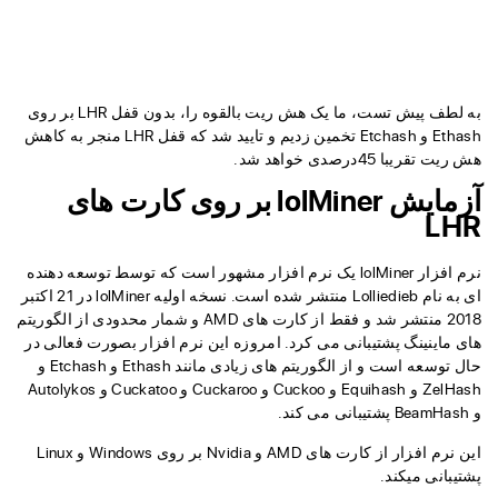
به لطف پیش‌ تست، ما یک هش ریت بالقوه را، بدون قفل LHR بر روی
Ethash و Etchash تخمین زدیم و تایید شد که قفل LHR منجر به کاهش
هش ریت تقریبا 45درصدی خواهد شد.
آزمایش lolMiner بر روی کارت های
LHR
نرم افزار lolMiner یک نرم افزار مشهور است که توسط توسعه دهنده
ای به نام Lolliedieb منتشر شده است. نسخه اولیه lolMiner در 21 اکتبر
2018 منتشر شد و فقط از کارت های AMD و شمار محدودی از الگوریتم
های ماینینگ پشتیبانی می کرد. امروزه این نرم افزار بصورت فعالی در
حال توسعه است و از الگوریتم های زیادی مانند Ethash و Etchash و
ZelHash و Equihash و Cuckoo و Cuckaroo و Cuckatoo و Autolykos
و BeamHash پشتیبانی می کند.
این نرم افزار از کارت های AMD و Nvidia بر روی Windows و Linux
پشتیبانی میکند.