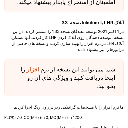
اطمینان از استخراج پایدار پیشنهاد میکند.
آنلاک LHR با lolminer نسخه .33
در 1 اکتبر 2021 توسعه دهندگان نسخه 1.33 را منتشر کردند. در این
نسخه، توسعه دهندگان روی آنلاک کردن LHR کار کردند. آنها عملکرد
آنلاک LHR در نرم افزار را بهینه سازی کردند و نسخه های خاصی از
درایورها را نیز پیشنهاد دادند.
شما می توانید این نسخه از نرم
افزار
را
اینجا دریافت کنید و ویژگی های آن رو
بخوانید.
ما نرم افزار را با مشخصات گرافیکی زیر بر روی ریگ اجرا کردیم:
PL(%): 70, CC(MHz): +0, MC(MHz): +1200.
دستورات فایل bat مربوط به نرم افزار: