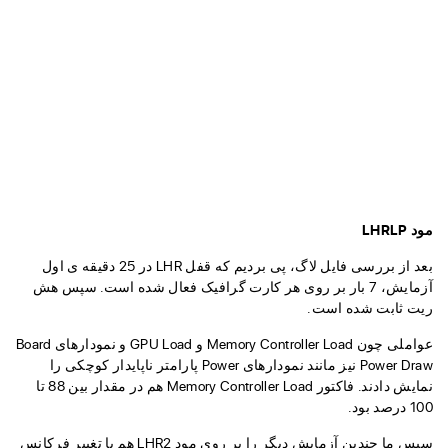
مود LHRLP
بعد از بررسی فایل لاگ، پی بردیم که قفل LHR در 25 دقیقه ی اول
آزمایش، 7 بار بر روی هر کارت گرافیک فعال شده است. سپس هش
ریت ثابت شده است.
عواملی چون Memory Controller Load و GPU Load و نمودارهای Board
Power Draw نیز مانند نمودارهای Power پارامتر ناپایدار کوچکی را
نمایش دادند. فاکتور Memory Controller Load هم در مقدار بین 88 تا
100 درصد بود.
سپس ما چندین آزمایش دیگر را بر روی مود LHR2 هم با تغییر فرکانس