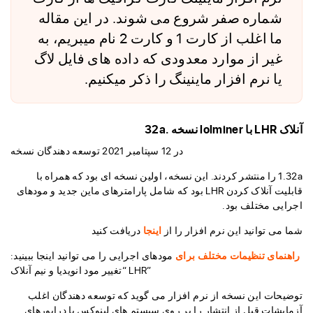
شماره صفر شروع می شوند. در این مقاله
ما اغلب از کارت 1 و کارت 2 نام میبریم، به
غیر از موارد معدودی که داده های فایل لاگ
یا نرم افزار ماینینگ را ذکر میکنیم.
آنلاک LHR با lolminer نسخه .32a
در 12 سپتامبر 2021 توسعه دهندگان نسخه
1.32a را منتشر کردند. این نسخه، اولین نسخه ای بود که همراه با
قابلیت آنلاک کردن LHR بود که شامل پارامترهای ماین جدید و مودهای
اجرایی مختلف بود.
شما می توانید این نرم افزار را از
اینجا
دریافت کنید
راهنمای تنظیمات مختلف برای
مودهای اجرایی را می توانید اینجا ببینید:
“تغییر مود انویدیا و نیم آنلاک LHR”
توضیحات این نسخه از نرم افزار می گوید که توسعه دهندگان اغلب
آزمایشات قبل از انتشار را بر روی سیستم های لینوکس با درایورهای