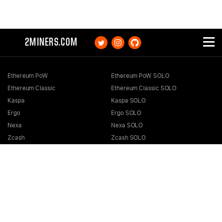
2MINERS.COM
Ethereum PoW
Ethereum PoW SOLO
Ethereum Classic
Ethereum Classic SOLO
Kaspa
Kaspa SOLO
Ergo
Ergo SOLO
Nexa
Nexa SOLO
Zcash
Zcash SOLO
Bitcoin GOLD
Bitcoin GOLD SOLO
Zephyr
Zephyr SOLO
Ravencoin
Ravencoin SOLO
Neurai
Neurai SOLO
GRIN
GRIN SOLO