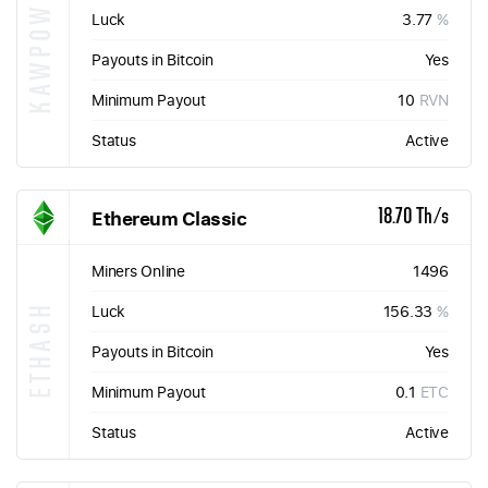
KAWPOW
Luck
3.77
%
Payouts in Bitcoin
Yes
Minimum Payout
10
RVN
Status
Active
Ethereum Classic
18.70 Th/s
Miners Online
1496
ETHASH
Luck
156.33
%
Payouts in Bitcoin
Yes
Minimum Payout
0.1
ETC
Status
Active