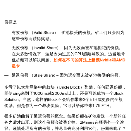
份额是：
有效份额 （Valid Share）– 矿池接受的份额。矿工们只会因为
这些份额而获得奖励。
无效份额 （Invalid Share）– 因为无效而被矿池拒绝的份额。
在大多数情况下，这是因为过度的GPU超频导致的。适当地降
低超频可以解决问题。
如何在不同的算法上超频Nvidia和AMD
显卡
延迟份额 （Stale Share) – 因为迟交而未被矿池接受的份额。
多亏了以太坊网络中的叔块（Uncle Block）奖励，任何延迟份额，
即使ping来到了1000ms或2000ms以上，还是可以成为一个Block
Solution。当然，这样的Block不会给你带来2个ETH或更多的全额
奖励。但是作为一个叔块奖励，它可以给你带来1.75 ETH。
很多矿池曲解了延迟份额的概念。如果份额在矿池发送一个新的任
务之后才出现，则这个份额会被丢弃掉。2Miners选择另外一个途
径。谨慎处理所有的份额，并尽量去充分利用它们。份额来晚了？