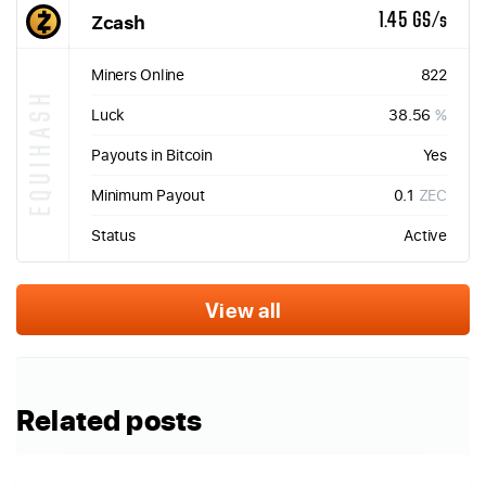
Zcash
1.45 GS/s
Miners Online
822
EQUIHASH
Luck
38.56
%
Payouts in Bitcoin
Yes
Minimum Payout
0.1
ZEC
Status
Active
View all
Related posts